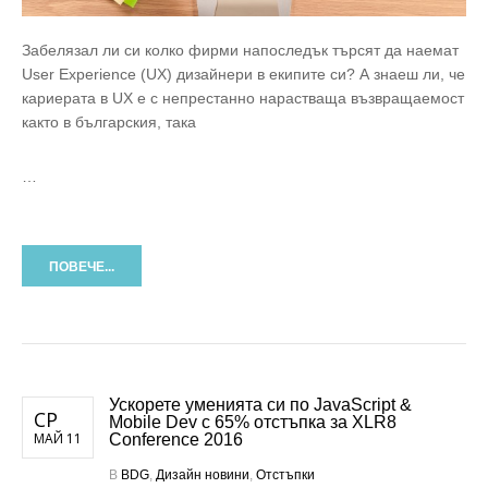
Забелязал ли си колко фирми напоследък търсят да наемат
User Experience (UX) дизайнери в екипите си? А знаеш ли, че
кариерата в UX е с непрестанно нарастваща възвращаемост
както в българския, така
…
ПОВЕЧЕ...
Ускорете уменията си по JavaScript &
СР
Mobile Dev с 65% отстъпка за XLR8
МАЙ 11
Conference 2016
В
BDG
,
Дизайн новини
,
Отстъпки