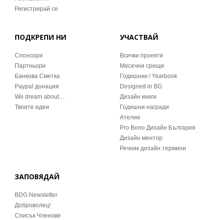
Регистрирай се
ПОДКРЕПИ НИ
УЧАСТВАЙ
Спонсори
Всички проекти
Партньори
Месечни срещи
Банкова Сметка
Годишник / Yearbook
Paypal донация
Designed in BG
We dream about…
Дизайн книги
Твоите идеи
Годишни награди
Ателие
Pro Bono Дизайн България
Дизайн ментор
Речник дизайн термини
ЗАПОВЯДАЙ
BDG Newsletter
Доброволец!
Списък Членове