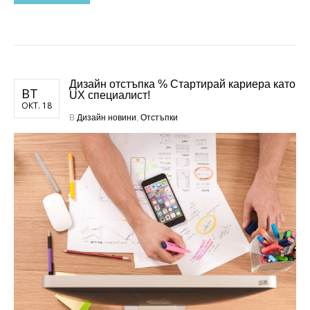
Дизайн отстъпка % Стартирай кариера като
ВТ
UX специалист!
ОКТ. 18
В
Дизайн новини
,
Отстъпки