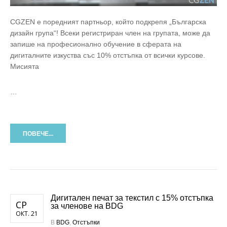
CGZEN е поредният партньор, който подкрепя „Българска
дизайн група“! Всеки регистриран член на групата, може да
запише на професионално обучение в сферата на
дигиталните изкуства със 10% отстъпка от всички курсове.
Мисията
…
ПОВЕЧЕ...
Дигитален печат за текстил с 15% отстъпка
СР
за членове на BDG
ОКТ. 21
В
BDG
,
Отстъпки