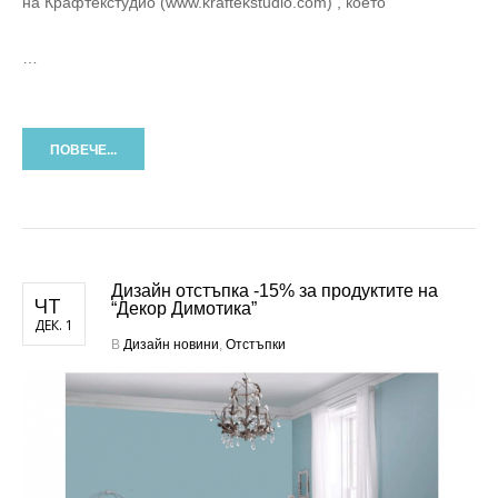
на Крафтекстудио (www.kraftekstudio.com) , което
…
ПОВЕЧЕ...
Дизайн отстъпка -15% за продуктите на
ЧТ
“Декор Димотика”
ДЕК. 1
В
Дизайн новини
,
Отстъпки