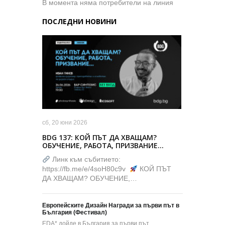
В момента няма потребители на линия
ПОСЛЕДНИ НОВИНИ
сб, 20 юни 2026
BDG 137: КОЙ ПЪТ ДА ХВАЩАМ?
ОБУЧЕНИЕ, РАБОТА, ПРИЗВАНИЕ…
Линк към събитието:
https://fb.me/e/4soH80c9v
КОЙ ПЪТ
ДА ХВАЩАМ? ОБУЧЕНИЕ,…
Европейските Дизайн Награди за първи път в
България (Фестивал)
EDA* дойде в България за първи път