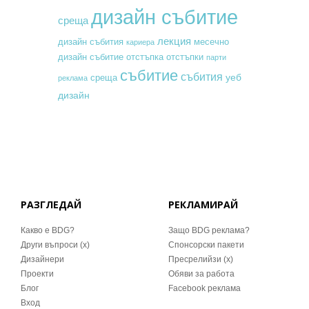
дизайн събитие
среща
лекция
месечно
дизайн събития
кариера
дизайн събитие
отстъпка
отстъпки
парти
събитие
събития
уеб
среща
реклама
дизайн
РАЗГЛЕДАЙ
РЕКЛАМИРАЙ
Какво е BDG?
Защо BDG реклама?
Други въпроси (x)
Спонсорски пакети
Дизайнери
Пресрелийзи (x)
Проекти
Обяви за работа
Блог
Facebook реклама
Вход