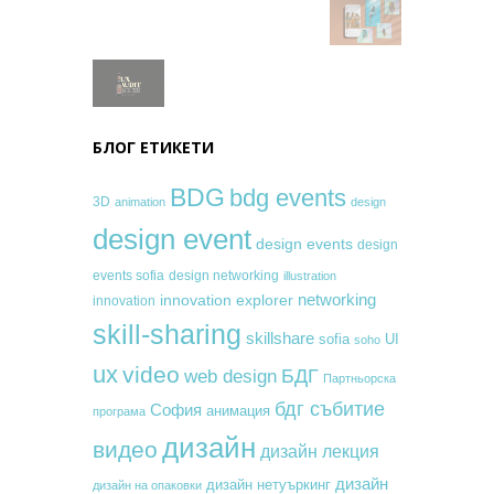
БЛОГ ЕТИКЕТИ
BDG
bdg events
3D
animation
design
design event
design events
design
events sofia
design networking
illustration
networking
innovation explorer
innovation
skill-sharing
skillshare
sofia
UI
soho
ux
video
БДГ
web design
Партньорска
бдг събитие
София
анимация
програма
дизайн
видео
дизайн лекция
дизайн
дизайн нетуъркинг
дизайн на опаковки