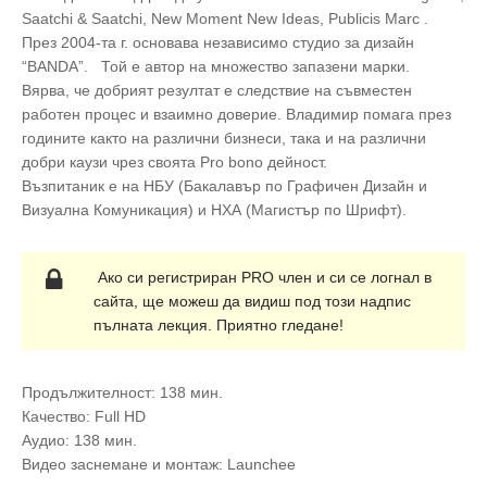
Saatchi & Saatchi, New Moment New Ideas, Publicis Marc .
През 2004-та г. основава независимо студио за дизайн
“BANDA”. Той е автор на множество запазени марки.
Вярва, че добрият резултат е следствие на съвместен
работен процес и взаимно доверие. Владимир помага през
годините както на различни бизнеси, така и на различни
добри каузи чрез своята Pro bono дейност.
Възпитаник е на НБУ (Бакалавър по Графичен Дизайн и
Визуална Комуникация) и НХА (Магистър по Шрифт).
Ако си регистриран PRO член и си се логнал в
сайта, ще можеш да видиш под този надпис
пълната лекция. Приятно гледане!
Продължителност: 138 мин.
Качество: Full HD
Аудио: 138 мин.
Видео заснемане и монтаж: Launchee