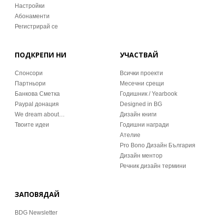
Настройки
Абонаменти
Регистрирай се
ПОДКРЕПИ НИ
УЧАСТВАЙ
Спонсори
Всички проекти
Партньори
Месечни срещи
Банкова Сметка
Годишник / Yearbook
Paypal донация
Designed in BG
We dream about…
Дизайн книги
Твоите идеи
Годишни награди
Ателие
Pro Bono Дизайн България
Дизайн ментор
Речник дизайн термини
ЗАПОВЯДАЙ
BDG Newsletter