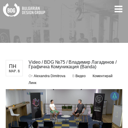
Video / BDG №75 / Владимир Лагадинов /
ПН
Графична Комуникация (Banda)
МАР. 8
От
Alexandra Dimitrova
В
Видео
Коментирай
Линк