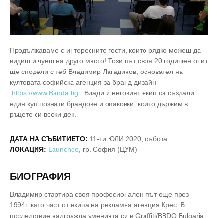
Продължаваме с интересните гости, които рядко можеш да
видиш и чуеш на друго място! Този път своя 20 годишен опит
ще сподели с теб Владимир Лагадинов, основател на
култовата софийска агенция за бранд дизайн –
https://www.Banda.bg
. Влади и неговият екип са създали
един куп познати брандове и опаковки, които държим в
ръцете си всеки ден.
ДАТА НА СЪБИТИЕТО:
11-ти ЮЛИ 2020, събота
ЛОКАЦИЯ:
Launchee
, гр. София (ЦУМ)
БИОГРАФИЯ
Владимир стартира своя професионален път още през
1994г. като част от екипа на рекламна агенция Крес. В
последствие надгражда уменията си в Graffiti/BBDO Bulgaria ,