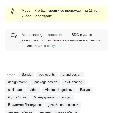
Месечните БДГ срещи се провеждат на 11-то
число. Заповядай!
Ако искаш да станеш член на BDG и да се
възползваш от отстъпки към нашите партньори,
регистрирайте се
тук
.
Banda
bdg events
brand design
Тагове
design event
package design
skill-sharing
skillshare
video
Vladimir Lagadinov
Банда
бдг събитие
бранд дизайн
видео
Владимир Лагадинов
дизайн на опаковки
дизайн събитие
месечно дизайн събитие