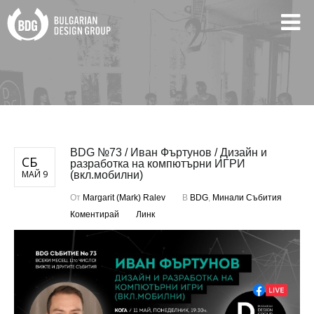
BDG №73 / Иван Фъртунов / Дизайн и
СБ
разработка на компютърни ИГРИ
МАЙ 9
(вкл.мобилни)
От
Margarit (Mark) Ralev
В
BDG
,
Минали Събития
Коментирай
Линк