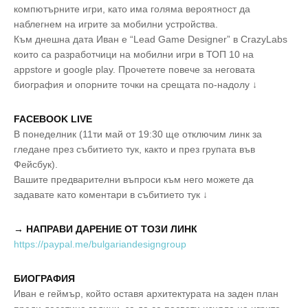
компютърните игри, като има голяма вероятност да
наблегнем на игрите за мобилни устройства.
Към днешна дата Иван е “Lead Game Designer” в CrazyLabs
които са разработчици на мобилни игри в ТОП 10 на
appstore и google play. Прочетете повече за неговата
биография и опорните точки на срещата по-надолу ↓
FACEBOOK LIVE
В понеделник (11ти май от 19:30 ще отключим линк за
гледане през събитието тук, както и през групата във
Фейсбук).
Вашите предварителни въпроси към него можете да
задавате като коментари в събитието тук ↓
→ НАПРАВИ ДАРЕНИЕ ОТ ТОЗИ ЛИНК
https://paypal.me/bulgariandesigngroup
БИОГРАФИЯ
Иван е геймър, който оставя архитектурата на заден план