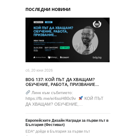
ПОСЛЕДНИ НОВИНИ
сб, 20 юни 2026
BDG 137: КОЙ ПЪТ ДА ХВАЩАМ?
ОБУЧЕНИЕ, РАБОТА, ПРИЗВАНИЕ…
Линк към събитието:
https://fb.me/e/4soH80c9v
КОЙ ПЪТ
ДА ХВАЩАМ? ОБУЧЕНИЕ,…
Европейските Дизайн Награди за първи път в
България (Фестивал)
EDA* дойде в България за първи път