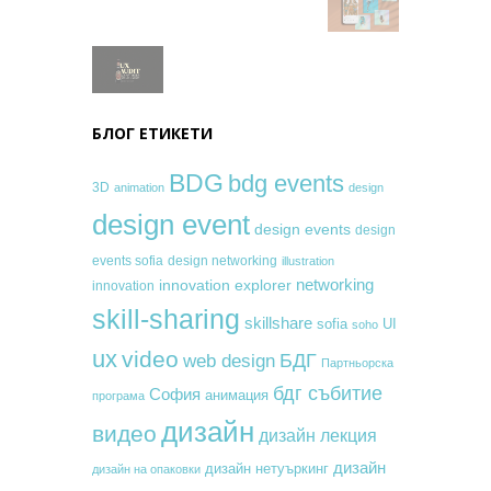
БЛОГ ЕТИКЕТИ
BDG
bdg events
3D
animation
design
design event
design events
design
events sofia
design networking
illustration
networking
innovation explorer
innovation
skill-sharing
skillshare
sofia
UI
soho
ux
video
БДГ
web design
Партньорска
бдг събитие
София
анимация
програма
дизайн
видео
дизайн лекция
дизайн
дизайн нетуъркинг
дизайн на опаковки