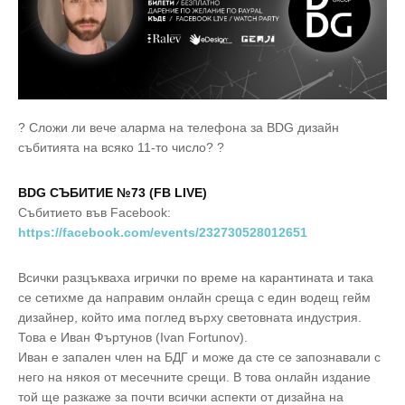
? Сложи ли вече аларма на телефона за BDG дизайн
събитията на всяко 11-то число? ?
BDG СЪБИТИЕ №73 (FB LIVE)
Събитието във Facebook:
https://facebook.com/events/232730528012651
Всички разцъкваха игрички по време на карантината и така
се сетихме да направим онлайн среща с един водещ гейм
дизайнер, който има поглед върху световната индустрия.
Това е Иван Фъртунов (Ivan Fortunov).
Иван е запален член на БДГ и може да сте се запознавали с
него на някоя от месечните срещи. В това онлайн издание
той ще разкаже за почти всички аспекти от дизайна на