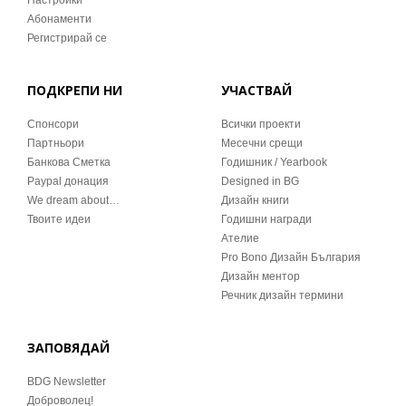
Настройки
Абонаменти
Регистрирай се
ПОДКРЕПИ НИ
УЧАСТВАЙ
Спонсори
Всички проекти
Партньори
Месечни срещи
Банкова Сметка
Годишник / Yearbook
Paypal донация
Designed in BG
We dream about…
Дизайн книги
Твоите идеи
Годишни награди
Ателие
Pro Bono Дизайн България
Дизайн ментор
Речник дизайн термини
ЗАПОВЯДАЙ
BDG Newsletter
Доброволец!