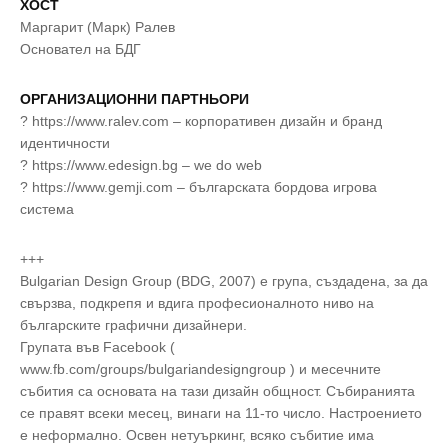
ХОСТ
Маргарит (Марк) Ралев
Основател на БДГ
ОРГАНИЗАЦИОННИ ПАРТНЬОРИ
? https://www.ralev.com – корпоративен дизайн и бранд
идентичности
? https://www.edesign.bg – we do web
? https://www.gemji.com – българската бордова игрова
система
+++
Bulgarian Design Group (BDG, 2007) е група, създадена, за да
свързва, подкрепя и вдига професионалното ниво на
българските графични дизайнери.
Групата във Facebook (
www.fb.com/groups/bulgariandesigngroup ) и месечните
събития са основaта на тази дизайн общност. Събиранията
се правят всеки месец, винаги на 11-то число. Настроението
е неформално. Освен нетуъркинг, всяко събитие има