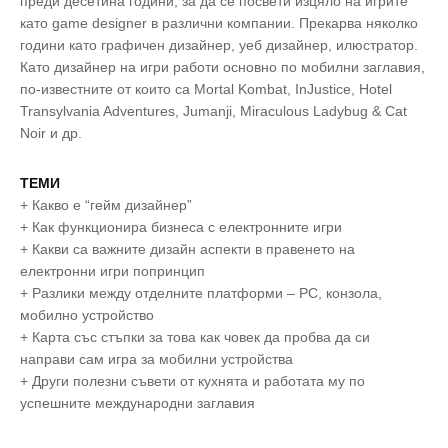
преди десетина години, за да се посвети изцяло на игрите
като game designer в различни компании. Прекарва няколко
години като графичен дизайнер, уеб дизайнер, илюстратор.
Като дизайнер на игри работи основно по мобилни заглавия,
по-известните от които са Mortal Kombat, InJustice, Hotel
Transylvania Adventures, Jumanji, Miraculous Ladybug & Cat
Noir и др.
ТЕМИ
+ Какво е “гейм дизайнер”
+ Как функционира бизнеса с електронните игри
+ Какви са важните дизайн аспекти в правенето на
електронни игри попринцип
+ Разлики между отделните платформи – PC, конзола,
мобилно устройство
+ Карта със стъпки за това как човек да пробва да си
направи сам игра за мобилни устройства
+ Други полезни съвети от кухнята и работата му по
успешните международни заглавия