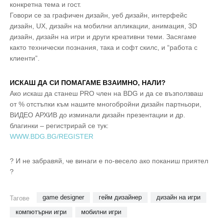
конкретна тема и гост.
Говори се за графичен дизайн, уеб дизайн, интерфейс
дизайн, UX, дизайн на мобилни апликации, анимация, 3D
дизайн, дизайн на игри и други креативни теми. Засягаме
както технически познания, така и софт скилс, и “работа с
клиенти”.
ИСКАШ ДА СИ ПОМАГАМЕ ВЗАИМНО, НАЛИ?
Ако искаш да станеш PRO член на BDG и да се възползваш
от % отстъпки към нашите многобройни дизайн партньори,
ВИДЕО АРХИВ до изминали дизайн презентации и др.
благинки – регистрирай се тук:
WWW.BDG.BG/REGISTER
? И не забравяй, че винаги е по-весело ако поканиш приятел
?
game designer
гейм дизайнер
дизайн на игри
Тагове
компютърни игри
мобилни игри