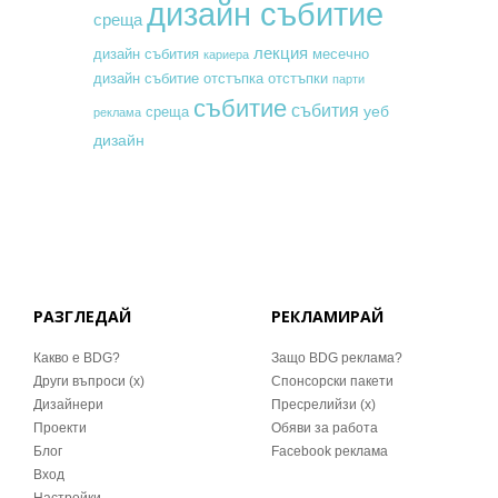
дизайн събитие
среща
лекция
месечно
дизайн събития
кариера
дизайн събитие
отстъпка
отстъпки
парти
събитие
събития
уеб
среща
реклама
дизайн
РАЗГЛЕДАЙ
РЕКЛАМИРАЙ
Какво е BDG?
Защо BDG реклама?
Други въпроси (x)
Спонсорски пакети
Дизайнери
Пресрелийзи (x)
Проекти
Обяви за работа
Блог
Facebook реклама
Вход