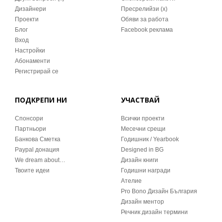
Дизайнери
Пресрелийзи (x)
Проекти
Обяви за работа
Блог
Facebook реклама
Вход
Настройки
Абонаменти
Регистрирай се
ПОДКРЕПИ НИ
УЧАСТВАЙ
Спонсори
Всички проекти
Партньори
Месечни срещи
Банкова Сметка
Годишник / Yearbook
Paypal донация
Designed in BG
We dream about…
Дизайн книги
Твоите идеи
Годишни награди
Ателие
Pro Bono Дизайн България
Дизайн ментор
Речник дизайн термини