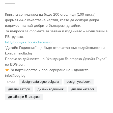
_____
Книгата се планира да бъде 200 страници (100 листа),
формат А4 с качествена хартия, която да осигури добра
видимост на най-добрите български дизайни.
За въпроси за формата за заявка и изданието – моля пиши в
FB групата:
bit.ly/bdg-yearbook-discussion
“Дизайн Годишник” ще бъде отпечатан със съдействието на
konicaminolta.bg
Повече за дейността на “Фандация Българска Дизайн Група”
на BDG.bg .
За партньорства и спонсориране на изданието:
info@bdg.bg
design catalogue bulgaria
design yearbook
Тагове
дизайн автори
дизайн годишник
дизайн каталог
дизайнери България