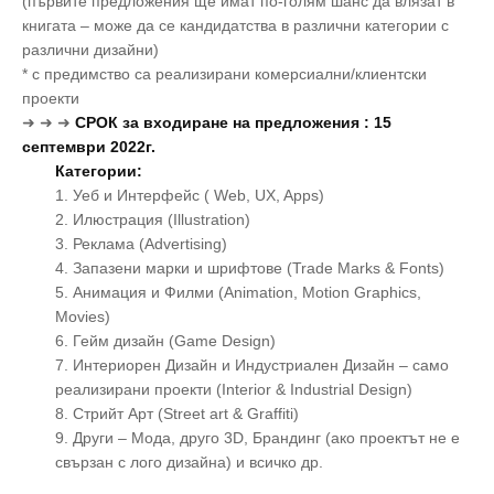
(първите предложения ще имат по-голям шанс да влязат в
книгата – може да се кандидатства в различни категории с
различни дизайни)
* с предимство са реализирани комерсиални/клиентски
проекти
➜ ➜ ➜
СРОК за входиране на предложения : 15
септември 2022г.
Категории:
1. Уеб и Интерфейс ( Web, UX, Apps)
2. Илюстрация (Illustration)
3. Реклама (Advertising)
4. Запазени марки и шрифтове (Trade Marks & Fonts)
5. Анимация и Филми (Animation, Motion Graphics,
Movies)
6. Гейм дизайн (Game Design)
7. Интериорен Дизайн и Индустриален Дизайн – само
реализирани проекти (Interior & Industrial Design)
8. Стрийт Арт (Street art & Graffiti)
9. Други – Мода, друго 3D, Брандинг (ако проектът не е
свързан с лого дизайна) и всичко др.