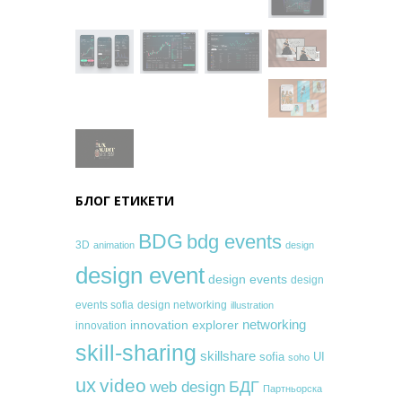
БЛОГ ЕТИКЕТИ
BDG
bdg events
3D
animation
design
design event
design events
design
events sofia
design networking
illustration
networking
innovation explorer
innovation
skill-sharing
skillshare
sofia
UI
soho
ux
video
БДГ
web design
Партньорска