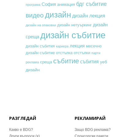
бдг събитие
София
анимация
програма
дизайн
видео
дизайн лекция
дизайн
дизайн нетуъркинг
дизайн на опаковки
дизайн събитие
среща
лекция
месечно
дизайн събития
кариера
дизайн събитие
отстъпка
отстъпки
парти
събитие
събития
уеб
среща
реклама
дизайн
РАЗГЛЕДАЙ
РЕКЛАМИРАЙ
Какво е BDG?
Защо BDG реклама?
Други въпроси (x)
Спонсорски пакети