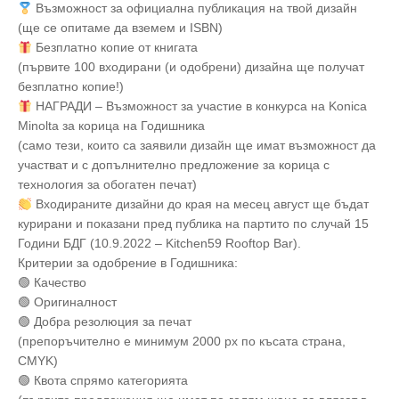
Възможност за официална публикация на твой дизайн
(ще се опитаме да вземем и ISBN)
Безплатно копие от книгата
(първите 100 входирани (и одобрени) дизайна ще получат
безплатно копие!)
НАГРАДИ – Възможност за участие в конкурса на Konica
Minolta за корица на Годишника
(само тези, които са заявили дизайн ще имат възможност да
участват и с допълнително предложение за корица с
технология за обогатен печат)
Входираните дизайни до края на месец август ще бъдат
курирани и показани пред публика на партито по случай 15
Години БДГ (10.9.2022 – Kitchen59 Rooftop Bar).
Критерии за одобрение в Годишника:
🟢
Качество
🟢 Оригиналност
🟢
Добра резолюция за печат
(препоръчително e минимум 2000 px по късата страна,
CMYK)
🟢
Квота спрямо категорията