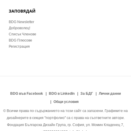
ЗАПОВЯДАЙ
BDG Newsletter
Доброволец!
Списък Членове
BDG Плюсове
Регистрация
BDG във Facebook
BDG в LinkedIn
За БДГ
Лични данни
Общи условия
© Всички права по съдържанието на този сайт са запазени. Графиките на
дизайнерите в секция "портфолио" са с права на съответните автори.
Фондация Българска Дизайн Група, гр. София, ул. Момин Кладенец 7,