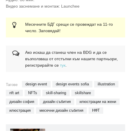
Видео заснемане и монтаж: Launchee
Месечните БДГ срещи се провеждат на 11-то
число. Заповядай!
Ако искаш да станеш член на BDG и да се
възползваш от отстъпки към нашите партньори,
регистрирайте се
тук
.
design event
design events sofia
illustration
Тагове
nft art
NFTs
skill-sharing
skillshare
дизайн софия
дизайн събития
илюстрации на жени
илюстрация
месечни дизайн събития
НФТ