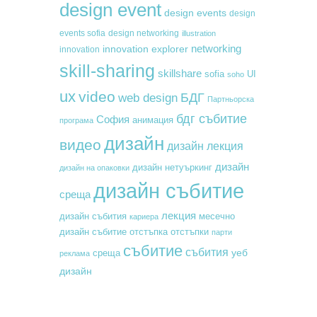
design event
design events
design
events sofia
design networking
illustration
networking
innovation explorer
innovation
skill-sharing
skillshare
sofia
UI
soho
ux
video
БДГ
web design
Партньорска
бдг събитие
София
анимация
програма
дизайн
видео
дизайн лекция
дизайн
дизайн нетуъркинг
дизайн на опаковки
дизайн събитие
среща
лекция
месечно
дизайн събития
кариера
дизайн събитие
отстъпка
отстъпки
парти
събитие
събития
уеб
среща
реклама
дизайн