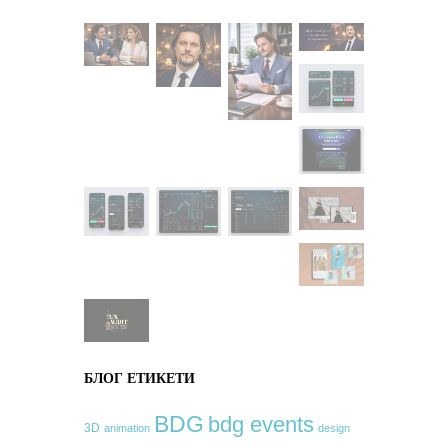
БЛОГ ЕТИКЕТИ
BDG
bdg events
3D
animation
design