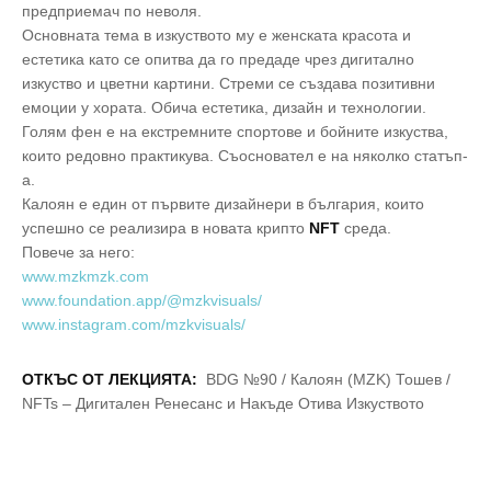
предприемач по неволя.
Основната тема в изкуството му е женската красота и
естетика като се опитва да го предаде чрез дигитално
изкуство и цветни картини. Стреми се създава позитивни
емоции у хората. Обича естетика, дизайн и технологии.
Голям фен е на екстремните спортове и бойните изкуства,
които редовно практикува. Съосновател е на няколко статъп-
а.
Калоян е един от първите дизайнери в българия, които
успешно се реализира в новата крипто
NFT
среда.
Повече за него:
www.mzkmzk.com
www.foundation.app/@mzkvisuals/
www.instagram.com/mzkvisuals/
ОТКЪС ОТ ЛЕКЦИЯТА:
BDG №90 / Калоян (MZK) Тошев /
NFTs – Дигитален Ренесанс и Накъде Отива Изкуството