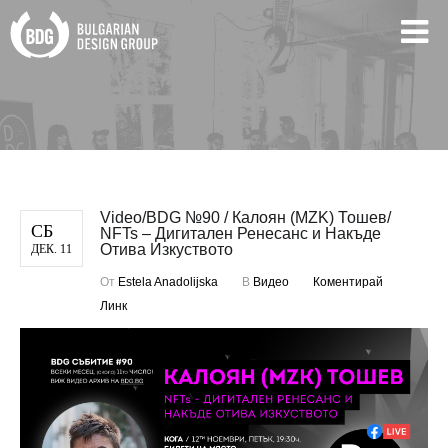
Video/BDG №90 / Калоян (MZK) Тошев/
СБ
NFTs – Дигитален Ренесанс и Накъде
Отива Изкуството
ДЕК. 11
От
Estela Anadolijska
В
Видео
Коментирай
Линк