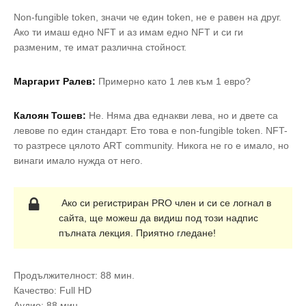
Non-fungible token, значи че един token, не е равен на друг.
Ако ти имаш едно NFT и аз имам едно NFT и си ги
разменим, те имат различна стойност.
Маргарит Ралев:
Примерно като 1 лев към 1 евро?
Калоян Тошев:
Не.
Няма два еднакви лева, но и двете са
левове по един стандарт. Ето това е non-fungible token. NFT-
то разтресе цялото ART community. Никога не го е имало, но
винаги имало нужда от него.
Ако си регистриран PRO член и си се логнал в
сайта, ще можеш да видиш под този надпис
пълната лекция. Приятно гледане!
Продължителност: 88 мин.
Качество: Full HD
Аудио: 88 мин.