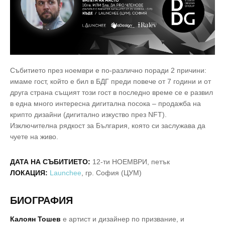
Събитието през ноември e по-различно поради 2 причини:
имаме гост, който е бил в БДГ преди повече от 7 години и от
друга страна същият този гост в последно време се е развил
в една много интересна дигитална посока – продажба на
крипто дизайни (дигитално изкуство през NFT).
Изключителна рядкост за България, която си заслужава да
чуете на живо.
ДАТА НА СЪБИТИЕТО:
12-ти НОЕМВРИ, петък
ЛОКАЦИЯ:
Launchee
, гр. София (ЦУМ)
БИОГРАФИЯ
Калоян Тошев
e артист и дизайнер по призвание, и