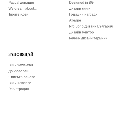
Paypal донация
Designed in BG
We dream about…
Дизайн книги
Твоите идеи
Годишни награди
Ателие
Pro Bono Дизайн България
Дизайн ментор
Речник дизайн термини
ЗАПОВЯДАЙ
BDG Newsletter
Доброволец!
Списък Членове
BDG Плюсове
Регистрация