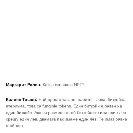
Маргарит Ралев:
Какво означава NFT?
Калоян Тошев:
Най-просто казано, парите – лева, биткойна,
етериума, това са fungible tokens. Един биткойн e равен на
един биткойн. Ако си разменя с теб биткойните или един лев
срещу един лев, двамата пак имаме един лев. Те имат равна
стойност.