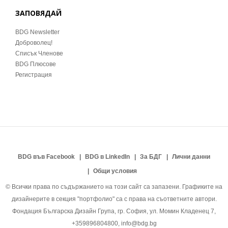
ЗАПОВЯДАЙ
BDG Newsletter
Доброволец!
Списък Членове
BDG Плюсове
Регистрация
BDG във Facebook
BDG в LinkedIn
За БДГ
Лични данни
Общи условия
© Всички права по съдържанието на този сайт са запазени. Графиките на
дизайнерите в секция "портфолио" са с права на съответните автори.
Фондация Българска Дизайн Група, гр. София, ул. Момин Кладенец 7,
+359896804800, info@bdg.bg