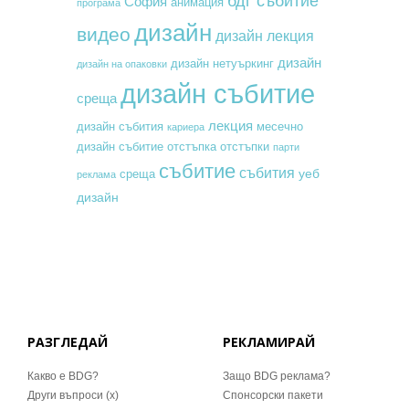
бдг събитие
София
анимация
програма
дизайн
видео
дизайн лекция
дизайн
дизайн нетуъркинг
дизайн на опаковки
дизайн събитие
среща
лекция
месечно
дизайн събития
кариера
дизайн събитие
отстъпка
отстъпки
парти
събитие
събития
уеб
среща
реклама
дизайн
РАЗГЛЕДАЙ
РЕКЛАМИРАЙ
Какво е BDG?
Защо BDG реклама?
Други въпроси (x)
Спонсорски пакети