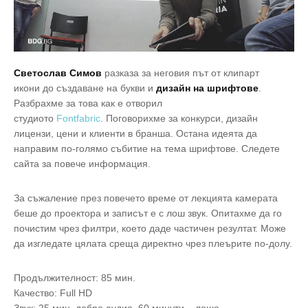
Светослав Симов
разказа за неговия път от клипарт
икони до създаване на букви и
дизайн на шрифтове
.
Разбрахме за това как е отворил
студиото
Fontfabric
. Поговорихме за конкурси, дизайн
лицензи, цени и клиенти в бранша. Остана идеята да
направим по-голямо събитие на тема шрифтове. Следете
сайта за повече информация.
За съжаление през повечето време от лекцията камерата
беше до проектора и записът е с лош звук. Опитахме да го
почистим чрез филтри, което даде частичен резултат. Може
да изгледате цялата среща директно чрез плеърите по-долу.
Продължителност: 85 мин.
Качество: Full HD