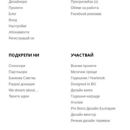
Дизайнери
Пресрелийзи (x)
Проекти
Обяви за работа
Блог
Facebook реклама
Вход
Настройки
Абонаменти
Регистрирай се
ПОДКРЕПИ НИ
УЧАСТВАЙ
Спонсори
Всички проекти
Партньори
Месечни срещи
Банкова Сметка
Годишник / Yearbook
Paypal донация
Designed in BG
We dream about…
Дизайн книги
Твоите идеи
Годишни награди
Ателие
Pro Bono Дизайн България
Дизайн ментор
Речник дизайн термини