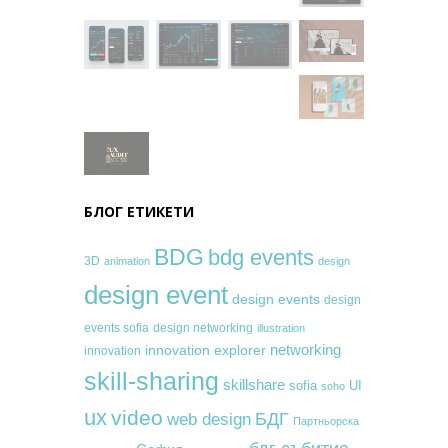
БЛОГ ЕТИКЕТИ
BDG
bdg events
3D
animation
design
design event
design events
design
events sofia
design networking
illustration
networking
innovation explorer
innovation
skill-sharing
skillshare
sofia
UI
soho
ux
video
БДГ
web design
Партньорска