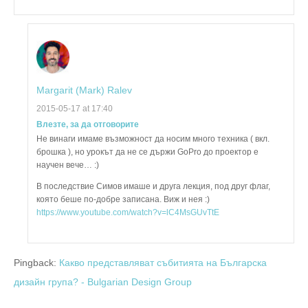
Margarit (Mark) Ralev
2015-05-17 at 17:40
Влезте, за да отговорите
Не винаги имаме възможност да носим много техника ( вкл.
брошка ), но урокът да не се държи GoPro до проектор е
научен вече… :)
В последствие Симов имаше и друга лекция, под друг флаг,
която беше по-добре записана. Виж и нея :)
https://www.youtube.com/watch?v=lC4MsGUvTtE
Pingback:
Какво представляват събитията на Българска
дизайн група? - Bulgarian Design Group