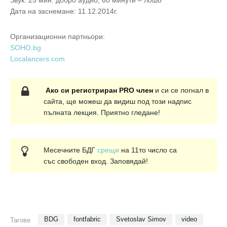
Звук: 25 мин. добро аудио, 60 минути – лошо
Дата на заснемане: 11.12.2014г.
Организационни партньори:
SOHO.bg
Localancers.com
Ако си регистриран PRO член
и си се логнал в
сайта, ще можеш да видиш под този надпис
пълната лекция. Приятно гледане!
Месечните БДГ
срещи
на 11то число са
със свободен вход. Заповядай!
BDG
fontfabric
Svetoslav Simov
video
Тагове