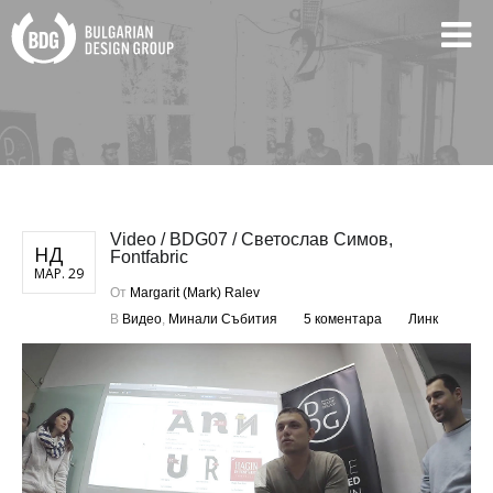
Video / BDG07 / Светослав Симов,
НД
Fontfabric
МАР. 29
От
Margarit (Mark) Ralev
В
Видео
,
Минали Събития
5 коментара
Линк