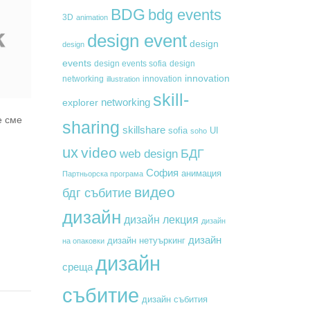
BDG
bdg events
3D
animation
design event
design
design
events
design events sofia
design
innovation
networking
innovation
illustration
skill-
networking
explorer
е сме
sharing
skillshare
sofia
UI
soho
ux
video
БДГ
web design
София
анимация
Партньорска програма
видео
бдг събитие
дизайн
дизайн лекция
дизайн
дизайн
дизайн нетуъркинг
на опаковки
дизайн
среща
събитие
дизайн събития