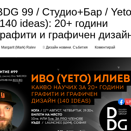
BDG 99 / Студио+Бар / Yet
(140 ideas): 20+ години
графити и графичен дизай
т
Margarit (Mark) Ralev
В
Дизайн новини
,
Събития
Коментирай