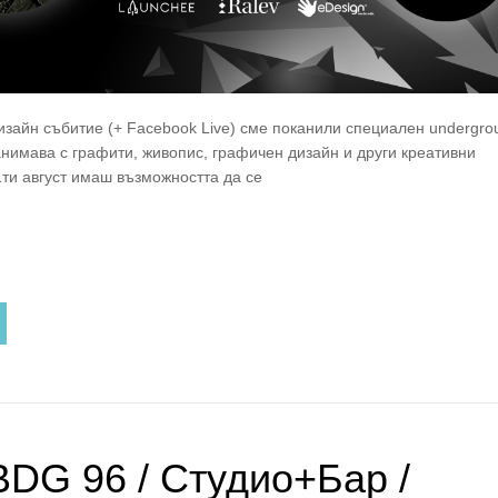
изайн събитие (+ Facebook Live) сме поканили специален undergro
занимава с графити, живопис, графичен дизайн и други креативни
1ти август имаш възможността да се
BDG 96 / Студио+Бар /