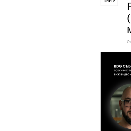
МАЙ 9
О