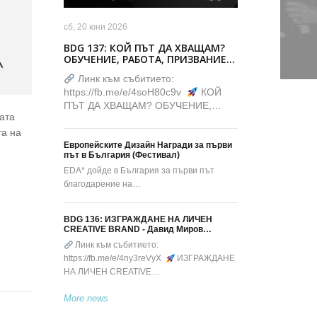
сб, 20 юни 2026
BDG 137: КОЙ ПЪТ ДА ХВАЩАМ?
ОБУЧЕНИЕ, РАБОТА, ПРИЗВАНИЕ…
Линк към събитието:
https://fb.me/e/4soH80c9v
КОЙ
ПЪТ ДА ХВАЩАМ? ОБУЧЕНИЕ,…
ата
та на
Европейските Дизайн Награди за първи
път в България (Фестивал)
EDA* дойде в България за първи път
благодарение на…
BDG 136: ИЗГРАЖДАНЕ НА ЛИЧЕН
CREATIVE BRAND - Давид Миров…
Линк към събитието:
https://fb.me/e/4ny3reVyX
ИЗГРАЖДАНЕ
НА ЛИЧЕН CREATIVE…
More news