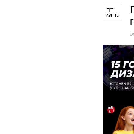
ПТ
АВГ. 12
О