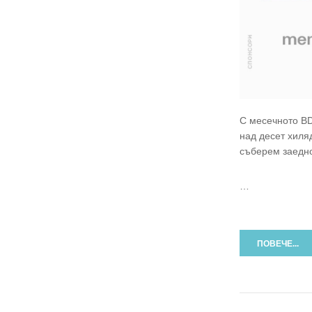
С месечното B
над десет хиля
съберем заедно
…
ПОВЕЧЕ...