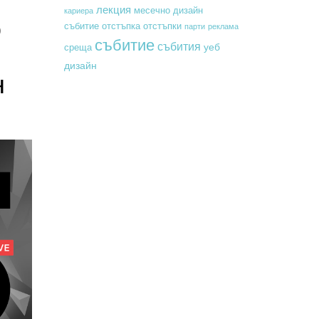
лекция
месечно дизайн
кариера
o
събитие
отстъпка
отстъпки
парти
реклама
събитие
събития
уеб
среща
дизайн
н