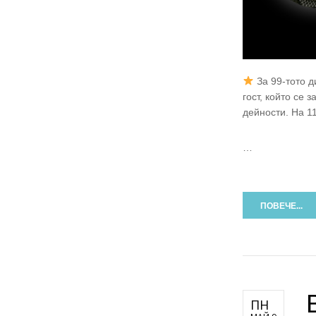
За 99-тото д
гост, който се 
дейности. На 1
…
ПОВЕЧЕ...
ПН