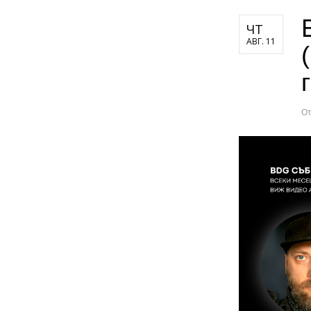
ЧТ
АВГ. 11
О