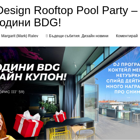
Design Rooftop Pool Party –
години BDG!
т
Margarit (Mark) Ralev
В
Бъдещи събития
,
Дизайн новини
Коментирай