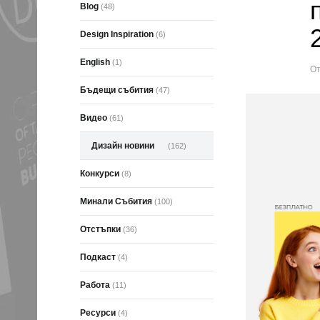
Blog
(48)
Design Inspiration
(6)
English
(1)
О
Бъдещи събития
(47)
Видео
(61)
Дизайн новини
(162)
Конкурси
(8)
Минали Събития
(100)
Отстъпки
(36)
Подкаст
(4)
Работа
(11)
Ресурси
(4)