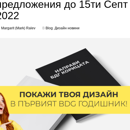
предложения до 15ти Септ
2022
т
Margarit (Mark) Ralev
В
Blog
,
Дизайн новини