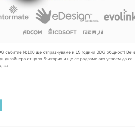
DG събитие №100 ще отпразнуваме и 15 години BDG общност! Веч
ди дизайнера от цяла България и ще се радваме ако успеем да се
, за