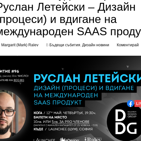
Руслан Летейски – Дизайн
(процеси) и вдигане на
международен SAAS проду
т
Margarit (Mark) Ralev
В
Бъдещи събития
,
Дизайн новини
Коментирай