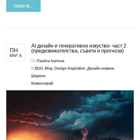
ПОВЕЧЕ...
AI дизайн и генеративно изкуство- част 2
ПН
(предизвикателства, съвети и прогнози)
МАР. 6
От
Paulina Ivanova
В
BDG
,
Blog
,
Design Inspiration
,
Дизайн новини
,
Шарено
Коментирай