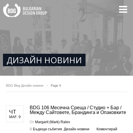
ДИЗАЙН НОВИНИ
BDG
Blog
Дизайн новини
Page 4
BDG 106 Месечна Среща / Студио + Бар /
ЧТ
Mежду Сайтовете, Брандинга и Опаковките
МАР. 9
От
Margarit (Mark) Ralev
В
Бъдещи събития
,
Дизайн новини
Коментирай