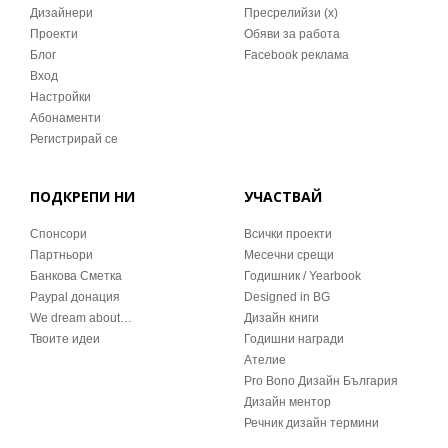
Дизайнери
Пресрелийзи (x)
Проекти
Обяви за работа
Блог
Facebook реклама
Вход
Настройки
Абонаменти
Регистрирай се
ПОДКРЕПИ НИ
УЧАСТВАЙ
Спонсори
Всички проекти
Партньори
Месечни срещи
Банкова Сметка
Годишник / Yearbook
Paypal донация
Designed in BG
We dream about…
Дизайн книги
Твоите идеи
Годишни награди
Ателие
Pro Bono Дизайн България
Дизайн ментор
Речник дизайн термини