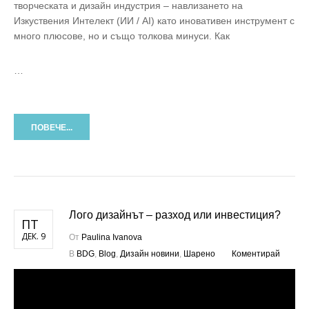
творческата и дизайн индустрия – навлизането на
Изкуствения Интелект (ИИ / AI) като иновативен инструмент с
много плюсове, но и също толкова минуси. Как
…
ПОВЕЧЕ...
Лого дизайнът – разход или инвестиция?
ПТ
ДЕК. 9
От
Paulina Ivanova
В
BDG
,
Blog
,
Дизайн новини
,
Шарено
Коментирай