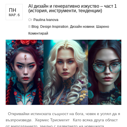
AI дизайн и генеративно изкуство – част 1
ПН
(история, инструменти, тенденции)
МАР. 6
От
Paulina Ivanova
В
Blog
,
Design Inspiration
,
Дизайн новини
,
Шарено
Коментирай
Откривайки истинската същност на бога, човек е успял да я
възпроизведе. Хермес Трисмегит Като всяка друга област
от мирозданието, заедно с развитието на човешката