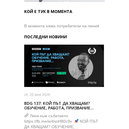
КОЙ Е ТУК В МОМЕНТА
В момента няма потребители на линия
ПОСЛЕДНИ НОВИНИ
сб, 20 юни 2026
BDG 137: КОЙ ПЪТ ДА ХВАЩАМ?
ОБУЧЕНИЕ, РАБОТА, ПРИЗВАНИЕ…
Линк към събитието:
https://fb.me/e/4soH80c9v
КОЙ ПЪТ
ДА ХВАЩАМ? ОБУЧЕНИЕ,…