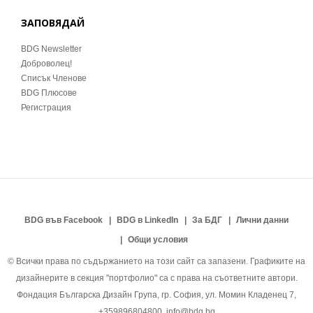
ЗАПОВЯДАЙ
BDG Newsletter
Доброволец!
Списък Членове
BDG Плюсове
Регистрация
BDG във Facebook
BDG в LinkedIn
За БДГ
Лични данни
Общи условия
© Всички права по съдържанието на този сайт са запазени. Графиките на
дизайнерите в секция "портфолио" са с права на съответните автори.
Фондация Българска Дизайн Група, гр. София, ул. Момин Кладенец 7,
+359896804800, info@bdg.bg