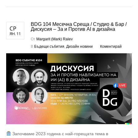
BDG 104 Месечна Среща / Студио & Бар /
СР
Дискусия – За и Против AI в дизайна
ЯН. 11
От
Margarit (Mark) Ralev
В
Бъдещи събития
,
Дизайн новини
Коментирай
Започваме 2023 година с най-горещата тема в