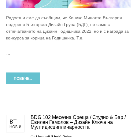
Радостни сме да съобщим, че Коника Минолта България
подкрепя Българска Дизайн Група (БДГ), не само с
отпечатването на Дизайн Годишника 2022, но и с награда за
конкурса за корица на Годишника. Т.е.
…
ПОВЕЧЕ...
BDG 102 Месечна Среща / Студио & Бар /
ВТ
Свилен Гамолов – Дизайн Ключа на
НОЕ. 8
Мултидисциплинарността
От
Margarit (Mark) Ralev