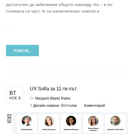
достатъчен да забележим общото измежду тях – в по-
голямата си част, те са изключително семпли и
…
ПОВЕЧЕ...
UX Sofia за 11-ти път
ВТ
НОЕ. 8
От
Margarit (Mark) Ralev
В
Дизайн новини
,
Отстъпки
Коментирай