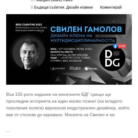
В
Бъдещи събития
,
Дизайн новини
Коментирай
Във 102-рото издание на месечните БДГ срещи ще
проследим историята на един малко познат (на младото
поколение колеги) варненски индустриален дизайнер, който
вае от столове до каравани. Мисията на Свилен е не
…