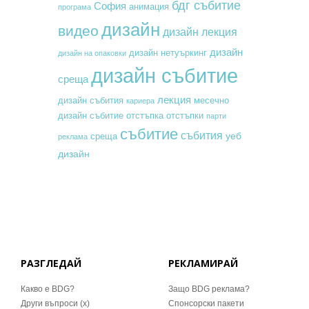
бдг събитие
София
анимация
програма
дизайн
видео
дизайн лекция
дизайн
дизайн нетуъркинг
дизайн на опаковки
дизайн събитие
среща
лекция
месечно
дизайн събития
кариера
дизайн събитие
отстъпка
отстъпки
парти
събитие
събития
уеб
среща
реклама
дизайн
РАЗГЛЕДАЙ
РЕКЛАМИРАЙ
Какво е BDG?
Защо BDG реклама?
Други въпроси (x)
Спонсорски пакети