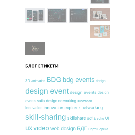
БЛОГ ЕТИКЕТИ
BDG
bdg events
3D
animation
design
design event
design events
design
events sofia
design networking
illustration
networking
innovation explorer
innovation
skill-sharing
skillshare
sofia
UI
soho
ux
video
БДГ
web design
Партньорска