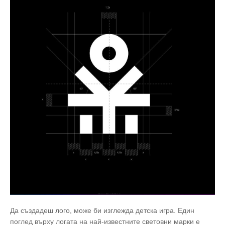
Да създадеш лого, може би изглежда детска игра. Един
поглед върху логата на най-известните световни марки е