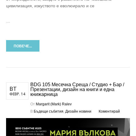
цивилизация, изкуството е еволюирало и се
…
ПОВЕЧЕ...
BDG 105 Месечна Среща / Студио + Бар /
ВТ
Презентации, дизайн на книги и една
ФЕВР. 14
книжарница
От
Margarit (Mark) Ralev
В
Бъдещи събития
,
Дизайн новини
Коментирай