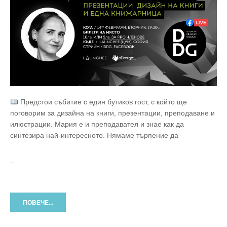
Предстои събитие с един бутиков гост, с който ще
поговорим за дизайна на книги, презентации, преподаване и
илюстрации. Мария е и преподавател и знае как да
синтезира най-интересното. Нямаме търпение да
…
ПОВЕЧЕ...