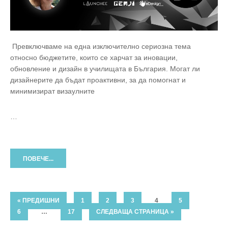
Превключваме на една изключително сериозна тема
относно бюджетите, които се харчат за иновации,
обновление и дизайн в училищата в България. Могат ли
дизайнерите да бъдат проактивни, за да помогнат и
минимизират визаулните
…
ПОВЕЧЕ...
« ПРЕДИШНИ
1
2
3
4
5
6
…
17
СЛЕДВАЩА СТРАНИЦА »