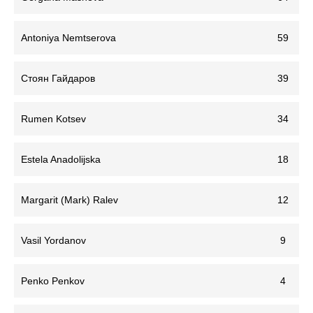
Antoniya Nemtserova
59
Стоян Гайдаров
39
Rumen Kotsev
34
Estela Anadolijska
18
Margarit (Mark) Ralev
12
Vasil Yordanov
9
Penko Penkov
4