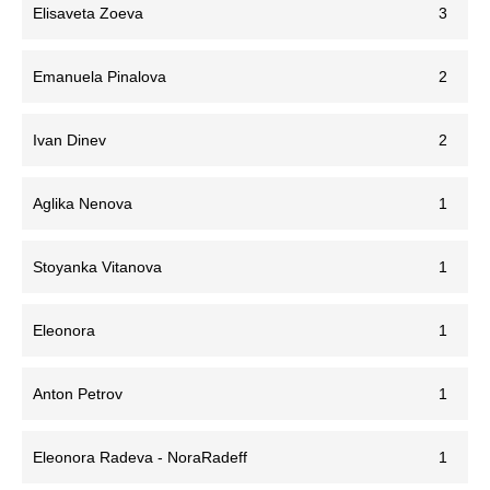
Elisaveta Zoeva
3
Emanuela Pinalova
2
Ivan Dinev
2
Aglika Nenova
1
Stoyanka Vitanova
1
Eleonora
1
Anton Petrov
1
Eleonora Radeva - NoraRadeff
1