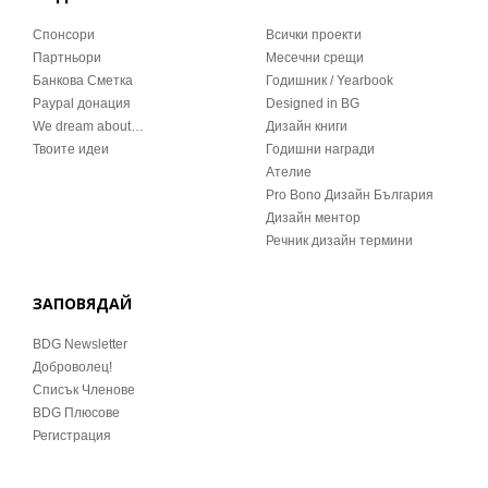
Спонсори
Всички проекти
Партньори
Месечни срещи
Банкова Сметка
Годишник / Yearbook
Paypal донация
Designed in BG
We dream about…
Дизайн книги
Твоите идеи
Годишни награди
Ателие
Pro Bono Дизайн България
Дизайн ментор
Речник дизайн термини
ЗАПОВЯДАЙ
BDG Newsletter
Доброволец!
Списък Членове
BDG Плюсове
Регистрация