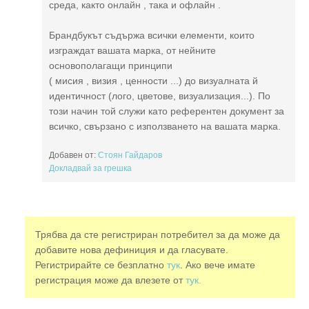
среда, както онлайн , така и офлайн .
Брандбукът съдържа всички елементи, които
изграждат вашата марка, от нейните
основополагащи принципи
( мисия , визия , ценности ...) до визуалната й
идентичност (лого, цветове, визуализация...). По
този начин той служи като референтен документ за
всичко, свързано с използването на вашата марка.
Добавен от:
Стоян Гайдаров
Докладвай за грешка
Трябва да сте регистриран потребител за да може да
добавите нова дефиниция и да гласувате.
Регистрирайте се безплатно
тук
. Ако вече имате
регистрация може да влезете от
тук.