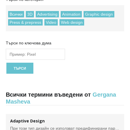
Всички
3D
Advertising
Animation
Graphic design
Press & prepress
Video
Web design
Търси по ключова дума
Всички термини въведени от
Gergana
Masheva
Adaptive Design
При този тип дизайн се използват предифинирани параметри за определени резолюции. Когато медийните заявки определят какъв е типа на устройството, от което потербителя разглежда страницата, се зарежда версията, която най-много съответства на неговите параметри за оптимално възроизвеждане.