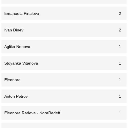
Emanuela Pinalova
2
Ivan Dinev
2
Aglika Nenova
1
Stoyanka Vitanova
1
Eleonora
1
Anton Petrov
1
Eleonora Radeva - NoraRadeff
1