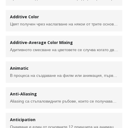
Additive Color
Цвят получен чрез наслагване на някои от трите основни цвята – червен, зелен и син. Концепцията на адитивното смесване на цветовете е получаване на нов цвят, чрез добавяне (наслагване). Колкото повече цветове се добавят, толкова по-светъл е резултатът до достигане на бяла светлина. При субстрактното смесване се случва обратното – получаването на нов цят се случва, чрез абсорбиране на части от спектъра на светлината. Например червената боя абсорбира всички други цветове във видимия спектър, с изключение на червеното. Именно заради това, адитивното смесване се получава когато са налични източници на светлина (LED екран, телевизор), докато субстрактното е при смесване физически субстанции (боя).
Additive-Average Color Mixing
Адитивното смесване на цветовете се случва когато два или повече светлинни лъчи от различни цветове се комбинират преди да достигнат окото. Когато обаче имаме масив от много малки лъчи с различни цветове, окото не може да разграничи отделните цветове, тъй като те са твърде малки детайли и ретината възприема „осреднената“ стойност на цветовете. (например когато гледаме малки цветни точки или детайли от далече). Същото смесване се получава, когато цветовете се сменят с много бърза скорост (например въртящ се цветен диск) – не виждаме отделните цветове на диска, а комбинацията която окото успява да „види“.
Animatic
В процеса на създаване на филм или анимация, първоначално сюжета се визуализра чрез сториборд. Това са скици на основните моменти, подредени в серия, която проследява действието. След това серията от изображения се монтира в кратък филм, наречен аниматик, към който се добавя и саундтрак.
Anti-Aliasing
Aliasing са стъпаловидните ръбове, които се получават при растерни изображения с ниска резолюция. Anti-aliasing съответно е изглаждане на назъбените ръбове, чрез осредняване на цветовете (стойностите) на пикселите, които се намират по ръбовете.
Anticipation
Очакване е един от основните 12 принципа на анимацията създадени от Уолт Дисни. Тъй като за зрителя е трудно да проследява действията, ако няма планирана последователност от събития, която да режисира погледа се въвежда следния ред: очакване – действие – реакция. По този начин аниматорите подготвят публиката за предстоящото действие и го правят по-релистично.