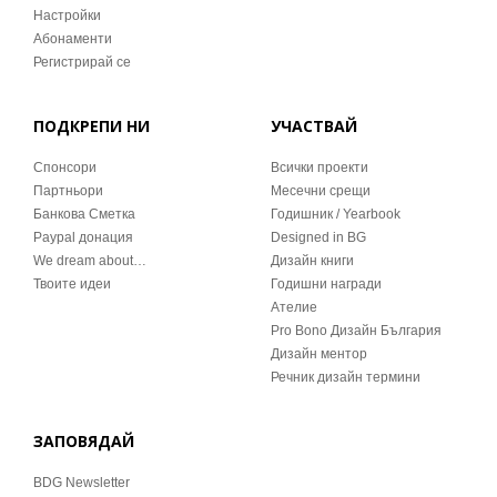
Настройки
Абонаменти
Регистрирай се
ПОДКРЕПИ НИ
УЧАСТВАЙ
Спонсори
Всички проекти
Партньори
Месечни срещи
Банкова Сметка
Годишник / Yearbook
Paypal донация
Designed in BG
We dream about…
Дизайн книги
Твоите идеи
Годишни награди
Ателие
Pro Bono Дизайн България
Дизайн ментор
Речник дизайн термини
ЗАПОВЯДАЙ
BDG Newsletter