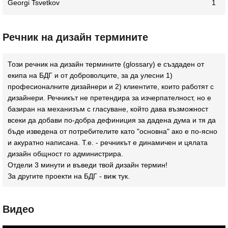
Georgi Tsvetkov
1
Речник на дизайн термините
Този речник на дизайн термините (glossary) e създаден от
екипа на БДГ и от доброволците, за да улесни 1)
професионалните дизайнери и 2) клиентите, които работят с
дизайнери. Речникът не претендира за изчерпателност, но е
базиран на механизъм с гласуване, който дава възможност
всеки да добави по-добра дефиниция за дадена дума и тя да
бъде изведена от потребителите като "основна" ако е по-ясно
и акуратно написана. Т.е. - речникът е динамичен и цялата
дизайн общност го администрира.
Отдели 3 минути и въведи твой дизайн термин!
За другите проекти на БДГ - виж
тук
.
Видео