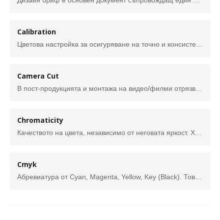
Дизайн бриф е основен документ съпровождащ един дизайн проект. Създава се в съотвествие с изискванията на клиента (възложителя) с цел да се опишат резултатите и обхвата на проекта, включително всички продукти или дейности, график за изпълнение, бюджет и т.н. Брифът също така служи за оценка на ефективността на дизайна след завършването му.
Calibration
Цветова настройка за осигуряване на точно и консистентно (еднакво) възпроизвеждане на цветовете на различни устройства. (десктоп монитор, таблет, телефон, принтер и т.н.)
Camera Cut
В пост-продукцията и монтажа на видео/филми отрязването е внезапен, но обикновено тривиален преход от една сцена или филм към друг, при който кадърът се сменя рязко,без специялен ефект. Терминът се свърва с физическо отрязване на филмовата лента, както и с визуална „пауза“.
Chromaticity
Качеството на цвета, независимо от неговата яркост. Хроматичността се състои от два независими параметъра - нюанс (hue) и наситеност (saturation). Тези параметри произтичат от трихроматичната визия при хората, която се приема от повечето модели в цветната наука.
Cmyk
Абревиатура от Cyan, Magenta, Yellow, Key (Black). Това е субстрактивен цветен модел използван при печат, тъй като мастилото служи като филтър и отразява само определен цвят от спектъра.