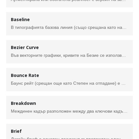
Baseline
В типографията базова линия (също срещана като начална или редова линия) е невидимата подравняваща линия, върху която са разположени буквите (редът върху, който пишем).
Bezier Curve
Във векторните графики, кривите на Безие се използват за моделиране на гладки криви, които могат да бъдат мащабирани до безкрайност. Те са всързани с така наречените в графичните програми „пътечки“ – комбинации от свързани криви на Безие. Пътечките не са обвързани с ограниченията на растеризираните изображения и са интуитивни за промяна.
Bounce Rate
Баунс рейт (срещан още като Степен на отпадане) е метрика използвана в уеб трафик анализирането. Това е процента посетители, които влизат един сайт и попадайки на първата страница, веднага го напускат без да продължат да разглеждат други страници от този сайт. Посетителят може да напусне като затвори прозореца браузера си, напише друг URL в адрес бара, кликайки върху бутона „Назад“ и т.н.
Breakdown
Междинен кадър разположен между два ключови кадъра, на който е изобразено средното положение на движещия се обект. Например, ако се изобразява топка хвърлена вертикално на 10 метра, breakdown кадърът показва топката на височина 5 метра от мястото на хвърляне, а ключовите кадри на съответно на 0 и 10 метра.
Brief