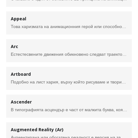
Appeal
Това харизмата на анимационния герой или способността му да привлича внимание. Може да бъде симпатичен или не, важното е да бъде реалистичен и интересен. Съществуват различни техники за създаване на връзка между героя и публиката. Например добрите герои имат симетрично или бебешко лице, докато сложно или трудно за разчитане лице не би било привлекателно.
Arc
Естестесвените движения обикновено следват траектория подобна на арка и следователно анимацията се придържа към този принцип, като следва „скрити арки“, за постигане на реализъм. Тази техника може да бъде приложена например за движещ се крайник чрез завъртане на ставата или на хвърлен обект, който се движи по параболична траектория. Изключение прави механичното движение, което обикновено се движи в прави линии.
Artboard
Подобно на лист хария, върху който рисуваме и творим, в графичните програми това поле се нарича артборд. Когато работим с физически материали, поставяме различни инструменти и елементи на работната маса, които обаче не навлизат в това, което се оформя върху хартията. В този контекст графичната програма е работната маса, а артбордът е листа хартия, който съдържа нашия продукт.
Ascender
В типографията асцендър е част от малкита буква, която излиза над средния ред на шрифта. Например в тетрадките с тесни и широки редове, използвани за упражнения по краснопис в началните класове асцендърът е горният широк ред.
Augmented Reality (Ar)
Аугментирана или обогатена реалност е версия на заобикалящата ни среда с добавени компютърно генерирани образи. Те се наслагват върху околната среда, която потребителя вижда и по този начин обогатяват настоящето му възприятие за реалност. AR е доста полезен инструмент, тъй като въвежда елементи от виртуалния в реалния свят, подобрявайки нещата, които виждаме, чуваме и чувстваме.