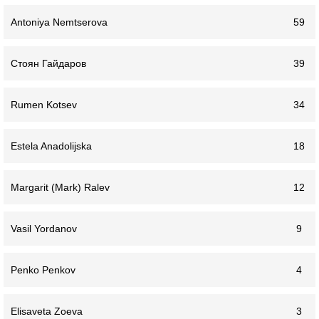
Antoniya Nemtserova
59
Стоян Гайдаров
39
Rumen Kotsev
34
Estela Anadolijska
18
Margarit (Mark) Ralev
12
Vasil Yordanov
9
Penko Penkov
4
Elisaveta Zoeva
3