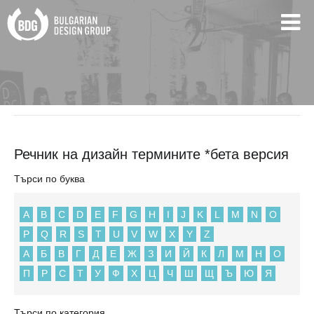
BDG
Речник на дизайн термините *бета версия
Речник на дизайн термините *бета версия
Търси по буква
A
B
C
D
E
F
G
H
I
J
K
L
M
N
O
P
Q
R
S
T
U
V
W
X
Y
Z
А
Б
В
Г
Д
Е
Ж
З
И
Й
К
Л
М
Н
О
П
Р
С
Т
У
Ф
Х
Ц
Ч
Ш
Щ
Ъ
Ю
Я
Търси по категория