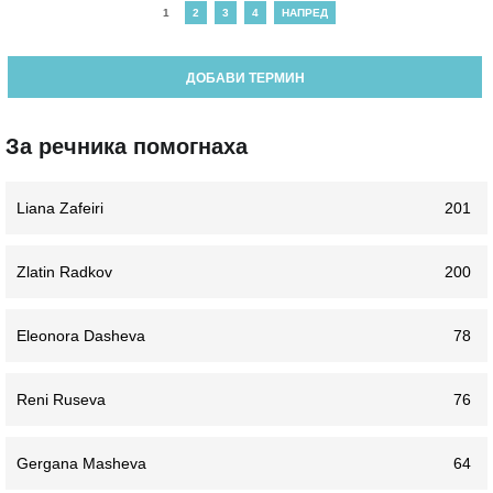
1
2
3
4
НАПРЕД
ДОБАВИ ТЕРМИН
За речника помогнаха
Liana Zafeiri
201
Zlatin Radkov
200
Eleonora Dasheva
78
Reni Ruseva
76
Gergana Masheva
64