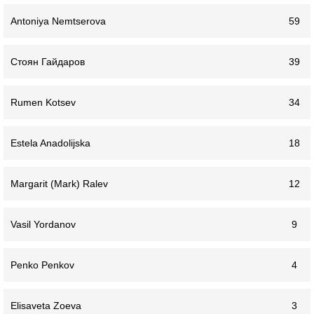
Antoniya Nemtserova
59
Стоян Гайдаров
39
Rumen Kotsev
34
Estela Anadolijska
18
Margarit (Mark) Ralev
12
Vasil Yordanov
9
Penko Penkov
4
Elisaveta Zoeva
3