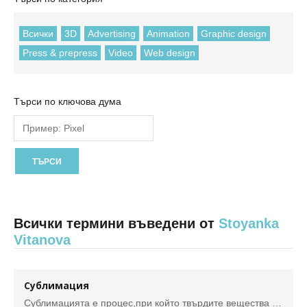
Всички
3D
Advertising
Animation
Graphic design
Press & prepress
Video
Web design
Търси по ключова дума
Всички термини въведени от
Stoyanka
Vitanova
Сублимация
Сублимацията е процес,при който твърдите вещества преминават директно в пари без да се втечняват. Тя се използва при печат върху текстилни изделия със съдържание на полиестер, керамични чаши и различни повърхности, предназначени за този вид печат. Сублимационният печат се характеризира с изключителна здравина и устойчивост - използван върху текстил пракчитески не може да бъде премахнат и няма опип, защото мастилата проникват директно в материята.