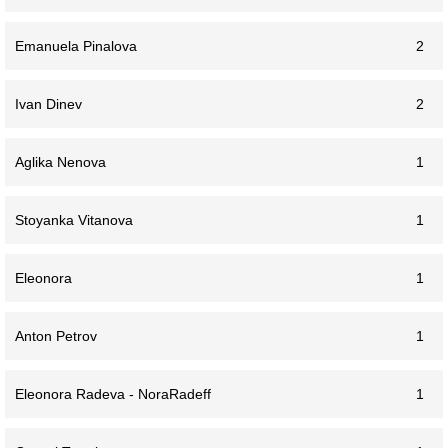
Emanuela Pinalova
2
Ivan Dinev
2
Aglika Nenova
1
Stoyanka Vitanova
1
Eleonora
1
Anton Petrov
1
Eleonora Radeva - NoraRadeff
1