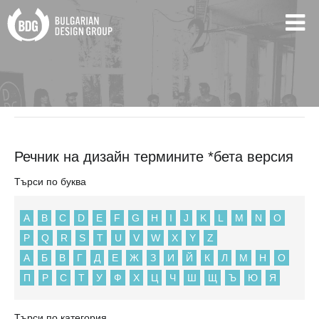
BDG
Речник на дизайн термините *бета версия
Речник на дизайн термините *бета версия
Търси по буква
A
B
C
D
E
F
G
H
I
J
K
L
M
N
O
P
Q
R
S
T
U
V
W
X
Y
Z
А
Б
В
Г
Д
Е
Ж
З
И
Й
К
Л
М
Н
О
П
Р
С
Т
У
Ф
Х
Ц
Ч
Ш
Щ
Ъ
Ю
Я
Търси по категория