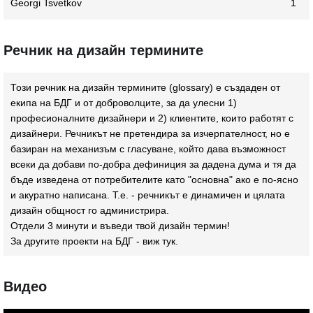
Georgi Tsvetkov
1
Речник на дизайн термините
Този речник на дизайн термините (glossary) e създаден от
екипа на БДГ и от доброволците, за да улесни 1)
професионалните дизайнери и 2) клиентите, които работят с
дизайнери. Речникът не претендира за изчерпателност, но е
базиран на механизъм с гласуване, който дава възможност
всеки да добави по-добра дефиниция за дадена дума и тя да
бъде изведена от потребителите като "основна" ако е по-ясно
и акуратно написана. Т.е. - речникът е динамичен и цялата
дизайн общност го администрира.
Отдели 3 минути и въведи твой дизайн термин!
За другите проекти на БДГ - виж
тук
.
Видео