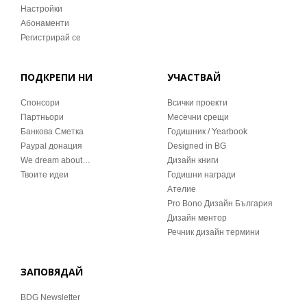
Настройки
Абонаменти
Регистрирай се
ПОДКРЕПИ НИ
УЧАСТВАЙ
Спонсори
Всички проекти
Партньори
Месечни срещи
Банкова Сметка
Годишник / Yearbook
Paypal донация
Designed in BG
We dream about…
Дизайн книги
Твоите идеи
Годишни награди
Ателие
Pro Bono Дизайн България
Дизайн ментор
Речник дизайн термини
ЗАПОВЯДАЙ
BDG Newsletter