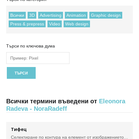
Всички
3D
Advertising
Animation
Graphic design
Press & prepress
Video
Web design
Търси по ключова дума
Всички термини въведени от
Eleonora
Radeva - NoraRadeff
Тифец
Селектиране по контура на елемент от изображението с цел допълнителна обработка