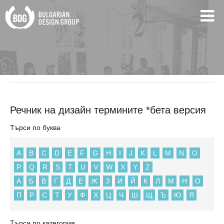
BDG
Речник на дизайн термините *бета версия
Речник на дизайн термините *бета версия
Търси по буква
A
B
C
D
E
F
G
H
I
J
K
L
M
N
O
P
Q
R
S
T
U
V
W
X
Y
Z
А
Б
В
Г
Д
Е
Ж
З
И
Й
К
Л
М
Н
О
П
Р
С
Т
У
Ф
Х
Ц
Ч
Ш
Щ
Ъ
Ю
Я
Търси по категория