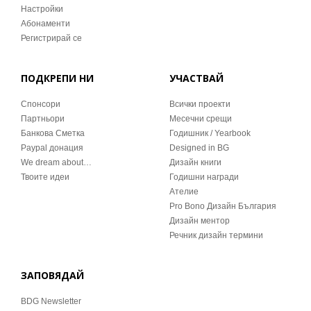
Настройки
Абонаменти
Регистрирай се
ПОДКРЕПИ НИ
УЧАСТВАЙ
Спонсори
Всички проекти
Партньори
Месечни срещи
Банкова Сметка
Годишник / Yearbook
Paypal донация
Designed in BG
We dream about…
Дизайн книги
Твоите идеи
Годишни награди
Ателие
Pro Bono Дизайн България
Дизайн ментор
Речник дизайн термини
ЗАПОВЯДАЙ
BDG Newsletter