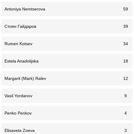
Antoniya Nemtserova
59
Стоян Гайдаров
39
Rumen Kotsev
34
Estela Anadolijska
18
Margarit (Mark) Ralev
12
Vasil Yordanov
9
Penko Penkov
4
Elisaveta Zoeva
3