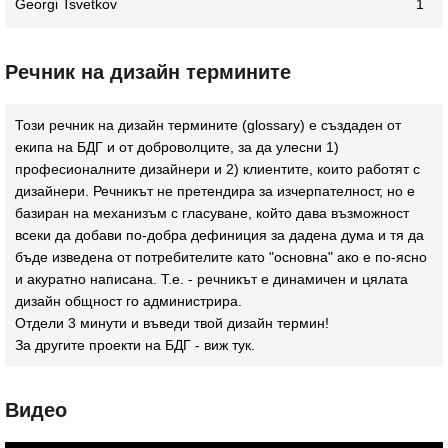
Georgi Tsvetkov
1
Речник на дизайн термините
Този речник на дизайн термините (glossary) e създаден от
екипа на БДГ и от доброволците, за да улесни 1)
професионалните дизайнери и 2) клиентите, които работят с
дизайнери. Речникът не претендира за изчерпателност, но е
базиран на механизъм с гласуване, който дава възможност
всеки да добави по-добра дефиниция за дадена дума и тя да
бъде изведена от потребителите като "основна" ако е по-ясно
и акуратно написана. Т.е. - речникът е динамичен и цялата
дизайн общност го администрира.
Отдели 3 минути и въведи твой дизайн термин!
За другите проекти на БДГ - виж
тук
.
Видео