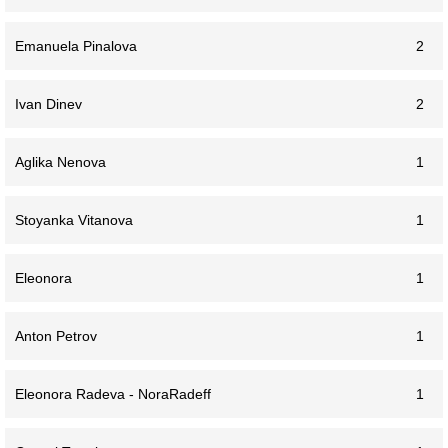
Emanuela Pinalova
2
Ivan Dinev
2
Aglika Nenova
1
Stoyanka Vitanova
1
Eleonora
1
Anton Petrov
1
Eleonora Radeva - NoraRadeff
1