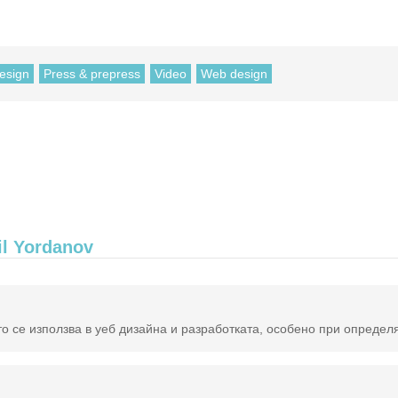
esign
Press & prepress
Video
Web design
il Yordanov