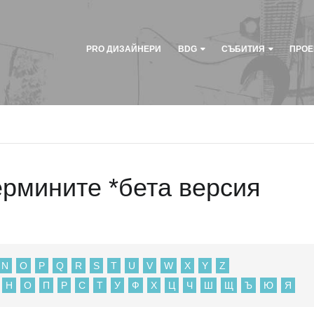
PRO ДИЗАЙНЕРИ
BDG
СЪБИТИЯ
ПРОЕ
ермините *бета версия
N
O
P
Q
R
S
T
U
V
W
X
Y
Z
Н
О
П
Р
С
Т
У
Ф
Х
Ц
Ч
Ш
Щ
Ъ
Ю
Я