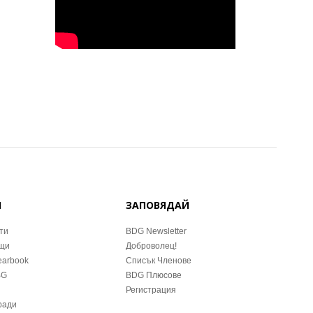
Й
ЗАПОВЯДАЙ
ти
BDG Newsletter
ещи
Доброволец!
earbook
Списък Членове
BG
BDG Плюсове
Регистрация
ради