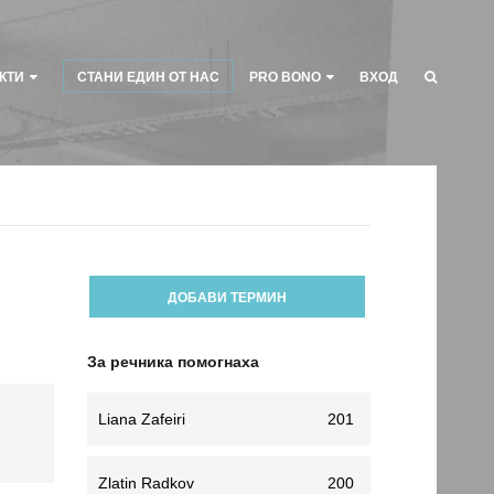
КТИ
СТАНИ ЕДИН ОТ НАС
PRO BONO
ВХОД
ДОБАВИ ТЕРМИН
За речника помогнаха
Liana Zafeiri
201
Zlatin Radkov
200