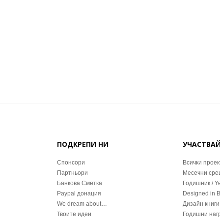
ПОДКРЕПИ НИ
УЧАСТВА
Спонсори
Всички проек
Партньори
Месечни ср
Банкова Сметка
Годишник / Y
Paypal донация
Designed in 
We dream about…
Дизайн книги
Твоите идеи
Годишни наг