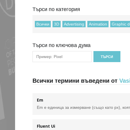
Търси по категория
Всички
3D
Advertising
Animation
Graphic d
Търси по ключова дума
Всички термини въведени от
Vas
Em
Fluent Ui