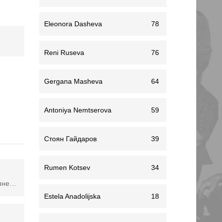
Eleonora Dasheva
78
Reni Ruseva
76
Gergana Masheva
64
Antoniya Nemtserova
59
Стоян Гайдаров
39
Rumen Kotsev
34
Em е единица за измерване (също като px), която се използва в уеб дизайна и разработката, особено при определяне на размери на шрифтове и пропорции. Тя се базира на текущия размер на шрифта на елемента. Em се измерва в отношение към размера на шрифта на родителския елемент. Например, ако размерът на шрифта на родителския елемент е 16px, 1em ще бъде равно на 16px. Ако размерът на шрифта на родителския елемент е 20px, 1em ще бъде равно на 20px. Една от полезните характеристики на единицата em е, че тя може да бъде наследена от децата на даден елемент. Това означава, че ако определите размер на шрифта на родителския елемент като 1.2em, всички деца на този елемент ще наследят размера на шрифта умножен по 1.2. Em може да се използва не само за размер на шрифтове, но и за определяне на размери на други елементи, като margin, padding и width, height на контейнери.
Estela Anadolijska
18