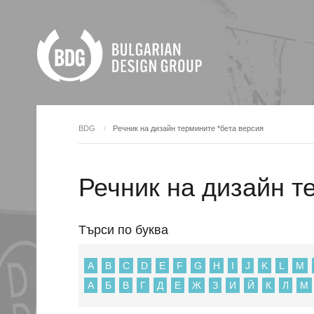
BDG
Речник на дизайн термините *бета версия
Речник на дизайн т
Търси по буква
A
B
C
D
E
F
G
H
I
J
K
L
M
А
Б
В
Г
Д
Е
Ж
З
И
Й
К
Л
М