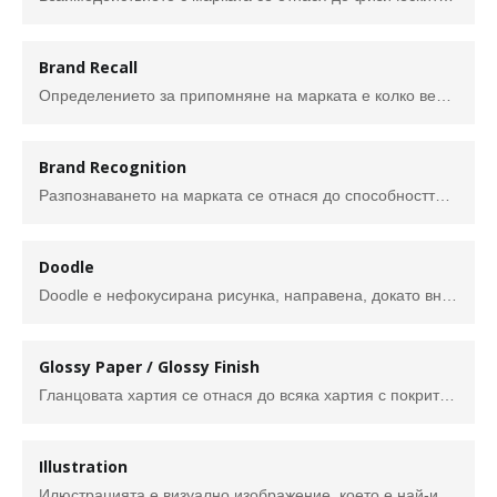
Brand Recall
Определението за припомняне на марката е колко вероятно е хората да запомнят вашата марка, продукти и услуги.
Brand Recognition
Разпознаването на марката се отнася до способността на потребителите да разпознават и идентифицират конкретна марка. Обикновено се счита за успешно, когато потребителите могат да разпознаят марка, без изрично да бъде изложено нейното име, а само на визуални или слухови знаци като лога, опаковки или звук.
Doodle
Doodle е нефокусирана рисунка, направена, докато вниманието на човек е заето. Doodles са прости рисунки, които могат да имат конкретно представянезначение или може да са просто абстрактни форми.
Glossy Paper / Glossy Finish
Гланцовата хартия се отнася до всяка хартия с покритие, предназначена да представя ултрагладък до лъскав външен вид. Приложенията включват брошури, реклами, флаери, един лист, фотографски печат и други документи за презентация. Има огромно разнообразие от гланцова хартия, но по същество тя се разделя на две категории: фотогланц (огледален блясък) и мек блясък (блясък на страници в списание). Въпреки че всички гланцови хартии са предназначени да подобрят интензитета на цвета и точността на разделителната способност на печата, някои типове се поддават добре на специфични приложения в зависимост от ефекта на представянето на всеки тип гланцово покритие, включително мек гланц, гланц и гланц на снимки.
Illustration
Илюстрацията е визуално изображение, което е най-известно с тълкуването, изобразяването, обясняването и/или декорирането на думите в книги, вестници и онлайн медии. Надхвърляйки това обаче, илюстрациите са рисунките искащи да направят уебсайтовете и приложенията по-удобни за употреба (помислете за емоджи например)