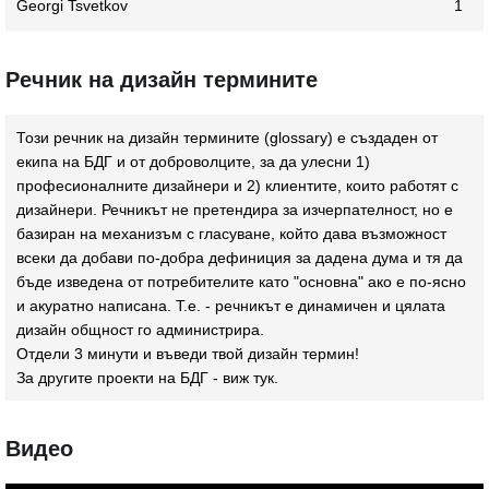
Georgi Tsvetkov
1
Речник на дизайн термините
Този речник на дизайн термините (glossary) e създаден от
екипа на БДГ и от доброволците, за да улесни 1)
професионалните дизайнери и 2) клиентите, които работят с
дизайнери. Речникът не претендира за изчерпателност, но е
базиран на механизъм с гласуване, който дава възможност
всеки да добави по-добра дефиниция за дадена дума и тя да
бъде изведена от потребителите като "основна" ако е по-ясно
и акуратно написана. Т.е. - речникът е динамичен и цялата
дизайн общност го администрира.
Отдели 3 минути и въведи твой дизайн термин!
За другите проекти на БДГ - виж
тук
.
Видео