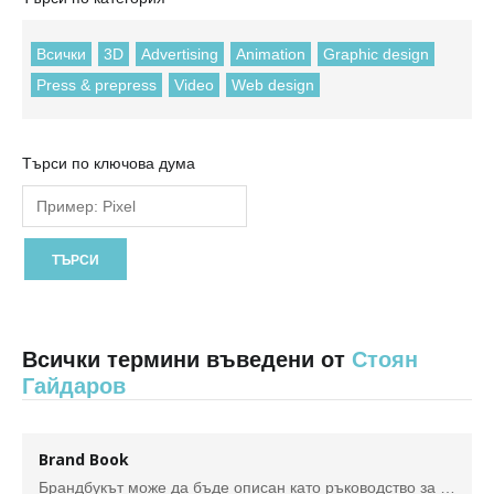
Всички
3D
Advertising
Animation
Graphic design
Press & prepress
Video
Web design
Търси по ключова дума
Всички термини въведени от
Стоян
Гайдаров
Brand Book
Брандбукът може да бъде описан като ръководство за потребителя на вашата марка . Това е ключов инструмент и позволява на всеки да знае в детайли как да използва имиджа на вашата марка във всяка среда, както онлайн , така и офлайн . Брандбукът съдържа всички елементи, които изграждат вашата марка, от нейните основополагащи принципи ( мисия , визия , ценности ...) до визуалната й идентичност (лого, цветове, визуализация...). По този начин той служи като референтен документ за всичко, свързано с използването на вашата марка.