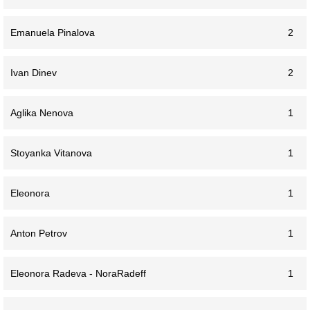
Emanuela Pinalova
2
Ivan Dinev
2
Aglika Nenova
1
Stoyanka Vitanova
1
Eleonora
1
Anton Petrov
1
Eleonora Radeva - NoraRadeff
1