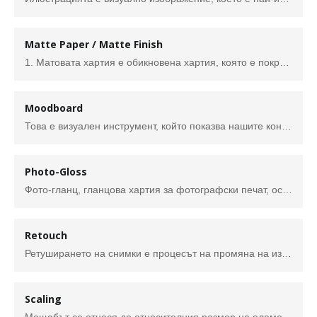
Matte Paper / Matte Finish
1. Матовата хартия е обикновена хартия, която е покрита с тънък слой мастиленоструйно покритие. Това покритие означава, че всяка капка мастило, която идва от мастиленоструйния принтер, се приема правилно, което осигурява изключително професионално покритие. 2. Матовата хартия има полу-гланцово покритие, даващо висококачествено принтиране, но липсват живите ефекти на гланца. Тя не произвежда отблясъци и е устойчива на размазване и отпечатъци, оставени от пръсти.
Moodboard
Това е визуален инструмент, който показва нашите концепции и визуални идеи . То е добре обмислено и планирано подреждане на изображения, материали, части от текст и т.н.,в композиция, което има за цел да предизвика или представи определен стил, идея, усещане или концепция.
Photo-Gloss
Фото-гланц, гланцова хартия за фотографски печат, осигурява максимален гланцов вид и най-висока точност на разделителната способност на отпечатаните изображения.
Retouch
Ретуширането на снимки е процесът на промяна на изображение, за да се подготви за окончателното представяне. По-конкретно, думата „ретуширане“ се отнася до всеки процес, използван за физическа промяна на изображението. Във фотографията ретуширането е за премахване на определени дефекти от изображението. То означава промяна и манипулиране на снимката извън контрола и възможностите на фотографа в камерата.
Scaling