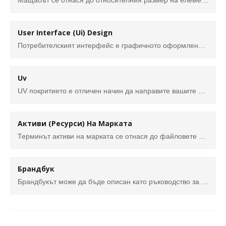
Мащабът се отнася до относителния размер на елемент на дизайна в сравнение с друг елемент. Както пише дизайнерът Стивън Брадли, „един обект няма мащаб, докато не се види в сравнение с нещо друго“.
User Interface (Ui) Design
Потребителският интерфейс е графичното оформление на приложение. Състои се от бутоните, върху които потребителите натискат, текста, който четат, изображенията, плъзгачите, полетата за въвеждане на текст и всички останали елементи, с които потребителят взаимодейства.
Uv
UV покритието е отличен начин да направите вашите печатни материали изпъкнали. То осигурява брилянтен външен блясък. Покритието осигурява дебел слой защита за дълготрайна издръжливост, което ви дава най-голям ефект. UV покритието е бистра смес, която се нанася върху мокра хартия, след което незабавно се изсушава от ултравиолетова светлина (UV е съкратено от ултравиолет). Няколко вида съединения се използват за покритие на хартия. Химикалите включват полиетилен, калциев карбонат и каолинит. Тези съединения се рафинират и се смесват с вискозификатори, които им помагат да се придържат към хартията. За нанасяне на покритието след печат се използва UV машина за покритие.
Активи (Ресурси) На Марката
Терминът активи на марката се отнася до файловете или ресурсите, които се събират, за да формират личността на марката и да определят нейния външен вид и усещане. Тези активи са жизненоважна част от изграждането на осведоменост за марката и разпознаваемостта и. Те са това, което отличава бизнеса и му придава характер и индивидуалност.
Брандбук
Брандбукът може да бъде описан като ръководство за потребителя на вашата марка . Това е ключов инструмент и позволява на всеки да знае в детайли как да използва имиджа на вашата марка във всяка среда, както онлайн , така и офлайн . Брандбукът съдържа всички елементи, които изграждат вашата марка, от нейните основополагащи принципи ( мисия , визия , ценности ...) до визуалната й идентичност (лого, цветове, визуализация...). По този начин той служи като референтен документ за всичко, свързано с използването на вашата марка.