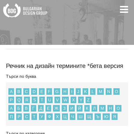
BDG
Речник на дизайн термините *бета версия
Речник на дизайн термините *бета версия
Търси по буква
A
B
C
D
E
F
G
H
I
J
K
L
M
N
O
P
Q
R
S
T
U
V
W
X
Y
Z
А
Б
В
Г
Д
Е
Ж
З
И
Й
К
Л
М
Н
О
П
Р
С
Т
У
Ф
Х
Ц
Ч
Ш
Щ
Ъ
Ю
Я
Търси по категория