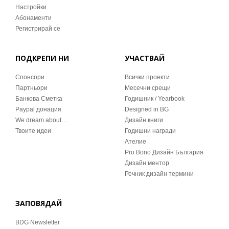
Настройки
Абонаменти
Регистрирай се
ПОДКРЕПИ НИ
УЧАСТВАЙ
Спонсори
Всички проекти
Партньори
Месечни срещи
Банкова Сметка
Годишник / Yearbook
Paypal донация
Designed in BG
We dream about…
Дизайн книги
Твоите идеи
Годишни награди
Ателие
Pro Bono Дизайн България
Дизайн ментор
Речник дизайн термини
ЗАПОВЯДАЙ
BDG Newsletter