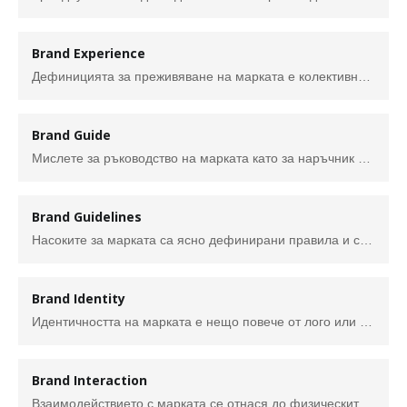
Brand Experience
Дефиницията за преживяване на марката е колективните отговори, които индивид или група имат към дадена марка. Това може да включва емоции, взаимодействия, усещания, мисли или всякакъв друг вид реакция. Изживяването с марката е трайното впечатление, което една компания създава в клиентите или широката публика и как марката влияе на техните чувства и поведение.
Brand Guide
Мислете за ръководство на марката като за наръчник за това как да създадем и съобщим идентичността на марка на света. Също така често наричан насоки за марка, брандбук или ръководство за стил на марката, той обикновено включва инструкции за всичко - от типография и тон на гласа до цветови палитри и използване на лого.
Brand Guidelines
Насоките за марката са ясно дефинирани правила и стандарти, които съобщават как вашата марка трябва да бъде представена в света. Те помагат на бизнеса да гарантира последователност и да демонстрира какво представлява компанията и какво прави. Мислете за това като за „наръчник с правила“, който централизира цялостния облик и усещане на идентичността на вашата марка. Какво трябва да включват насоките за марката? 1. Информация за историята, мисията, ценностите и визията на вашата марка 2. Указания за използване на логото, включително цветова палитра, файлов формат(и), минимални и максимални размери, контексти, раз
Brand Identity
Идентичността на марката е нещо повече от лого или продукт. Това е общото впечатление, което оставяме в потребителите, и разпознаваемите атрибути на марката, които я правят различими от конкурентите. Казано по-просто, идентичността на марката е нейната личност. Тя се основава на всяко преживяване и взаимодействие. Идентичността е определящата емоционална връзка между вас и вашите потребители. И тази връзка е ключова, когато се вземат решения за покупка.
Brand Interaction
Взаимодействието с марката се отнася до физическите или дигиталните връзки, които клиентите правят с марката и нейните хора. Подобно е на ангажираността и може да се случи по всяко време. Клиентите взаимодействат с марка, когато отворят опаковката или натиснат върху линк към блог в бюлетин, когато влязат в магазин или говорят със служител на контактния център.