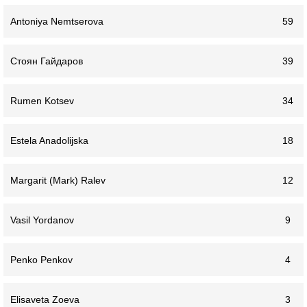
Antoniya Nemtserova
59
Стоян Гайдаров
39
Rumen Kotsev
34
Estela Anadolijska
18
Margarit (Mark) Ralev
12
Vasil Yordanov
9
Penko Penkov
4
Elisaveta Zoeva
3