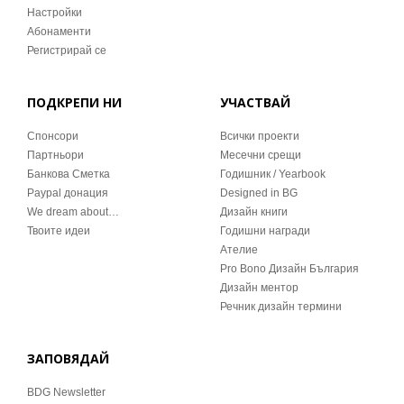
Настройки
Абонаменти
Регистрирай се
ПОДКРЕПИ НИ
УЧАСТВАЙ
Спонсори
Всички проекти
Партньори
Месечни срещи
Банкова Сметка
Годишник / Yearbook
Paypal донация
Designed in BG
We dream about…
Дизайн книги
Твоите идеи
Годишни награди
Ателие
Pro Bono Дизайн България
Дизайн ментор
Речник дизайн термини
ЗАПОВЯДАЙ
BDG Newsletter