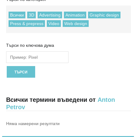
Всички
3D
Advertising
Animation
Graphic design
Press & prepress
Video
Web design
Търси по ключова дума
Всички термини въведени от
Anton
Petrov
Няма намерени резултати