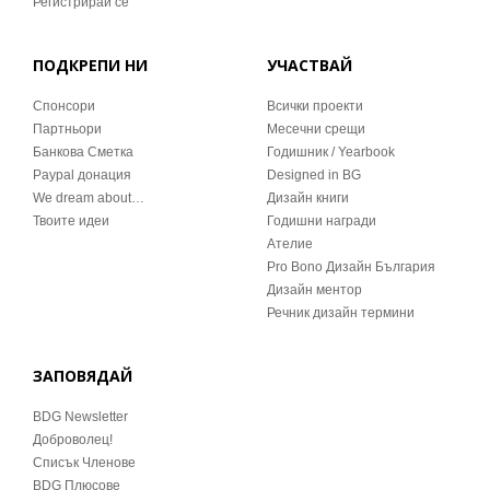
Регистрирай се
ПОДКРЕПИ НИ
УЧАСТВАЙ
Спонсори
Всички проекти
Партньори
Месечни срещи
Банкова Сметка
Годишник / Yearbook
Paypal донация
Designed in BG
We dream about…
Дизайн книги
Твоите идеи
Годишни награди
Ателие
Pro Bono Дизайн България
Дизайн ментор
Речник дизайн термини
ЗАПОВЯДАЙ
BDG Newsletter
Доброволец!
Списък Членове
BDG Плюсове