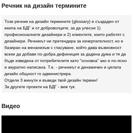
Речник на дизайн термините
Този речник на дизайн термините (glossary) e създаден от
екипа на БДГ и от доброволците, за да улесни 1)
професионалните дизайнери и 2) клиентите, които работят с
дизайнери. Речникът не претендира за изчерпателност, но е
базиран на механизъм с гласуване, който дава възможност
всеки да добави по-добра дефиниция за дадена дума и тя да
бъде изведена от потребителите като "основна" ако е по-ясно
и акуратно написана. Т.е. - речникът е динамичен и цялата
дизайн общност го администрира.
Отдели 3 минути и въведи твой дизайн термин!
За другите проекти на БДГ - виж
тук
.
Видео