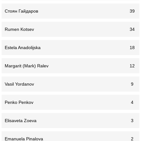
Стоян Гайдаров
39
Rumen Kotsev
34
Estela Anadolijska
18
Margarit (Mark) Ralev
12
Vasil Yordanov
9
Penko Penkov
4
Elisaveta Zoeva
3
Emanuela Pinalova
2