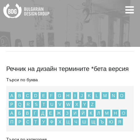
BDG
Речник на дизайн термините *бета версия
Речник на дизайн термините *бета версия
Търси по буква
A
B
C
D
E
F
G
H
I
J
K
L
M
N
O
P
Q
R
S
T
U
V
W
X
Y
Z
А
Б
В
Г
Д
Е
Ж
З
И
Й
К
Л
М
Н
О
П
Р
С
Т
У
Ф
Х
Ц
Ч
Ш
Щ
Ъ
Ю
Я
Търси по категория