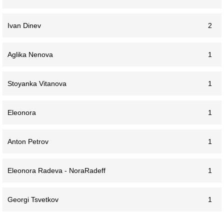
Ivan Dinev
2
Aglika Nenova
1
Stoyanka Vitanova
1
Eleonora
1
Anton Petrov
1
Eleonora Radeva - NoraRadeff
1
Georgi Tsvetkov
1