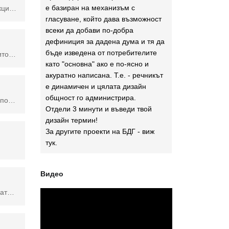
е базиран на механизъм с
Корекция, която позволява на потребителя да промени отенъка на изображението и най-често се използва за корекции, направени на черно-бели изображения.
гласуване, който дава възможност
всеки да добави по-добра
дефиниция за дадена дума и тя да
бъде изведена от потребителите
Обект или група, чиято форма маскира други произведения на изкуството, така че да се виждат само областите, които се намират във формата. Използва се във Фотошоп и Илюстратор.
като "основна" ако е по-ясно и
акуратно написана. Т.е. - речникът
е динамичен и цялата дизайн
общност го администрира.
Инструментът Clone Stamp ви позволява да рисувате една част от вашата снимка върху друга. Това най-често се използва за дублиране или премахване на обекти. Той копира цвета и текстурата, вместо да ги смесва.
Отдели 3 минути и въведи твой
дизайн термин!
За другите проекти на БДГ - виж
тук
.
Видео
Копирайтингът е процес на писане на убедителни маркетингови и промоционални материали, които мотивират хората да предприемат някаква форма на действие, като например да направят покупка, да кликнат върху връзка, да дарят за кауза или да планират консултация. Тези материали могат да включват писмени промоции, публикувани в печат или онлайн.