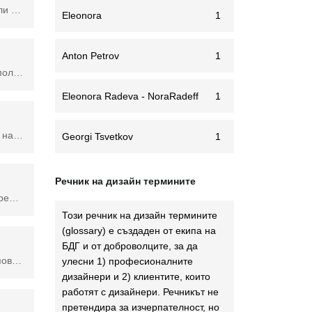
Задаването на режим на смесване контролира как изображението, върху което работите, се влияе от рисуването или инструмента за редактиране. Основният цвят е цветът в оригиналното изображение. Цветът, който искате да приложите към вашето изображение, е цветът на смесване.
Eleonora
1
Anton Petrov
1
Серия от опции за регулиране на начина, по който се появяват цветовете, когато един слой наслагва друг слой. Използва се във Фотошоп.
Eleonora Radeva - NoraRadeff
1
Корекции, които могат да бъдат приложени към изображение, които влияят на цялостния тон чрез увеличаване или намаляване на светлините (яркост) или увеличаване или намаляване на общия диапазон на тонална стойност (контраст).
Georgi Tsvetkov
1
Речник на дизайн термините
Инструментът Brush е най-близкият цифров еквивалент на използването на четка. Едно от основните предимства пред неговите физически братя и сестри е способността за промяна на формата, диаметъра и твърдостта на върха почти мигновено.
Този речник на дизайн термините
(glossary) e създаден от екипа на
БДГ и от доброволците, за да
Camera Raw Filter е подгрупа на Adobe Camera Raw, която обработва необработени данни от камери и позволява повече контрол върху начина, по който данните от камерата се интерпретират в изображение. Camera Raw Filter предоставя инструменти за поправка на изображения: коригиране на експозиция, цвят, детайлност, винетиране, оптика, рязкост, баланс на бялото, червени очи, премахване на петна и геометрия. Освен това има подробна хистограма, показваща изрязване на цветовете (максимална яркост/наситеност). Camera Raw Filter работи с 8-битови, 16-битови, RGB, скала на сивото и многоканални изображения и интелигентни обекти. Този филтър стартира друг прозорец с опции. Филтърът Camera Raw е част от разширените филтри на Adobe Photoshop.
улесни 1) професионалните
дизайнери и 2) клиентите, които
работят с дизайнери. Речникът не
претендира за изчерпателност, но