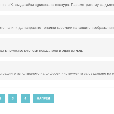
зва множество ключови показатели в един изглед.
2
3
4
НАПРЕД