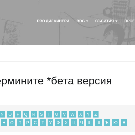
PRO ДИЗАЙНЕРИ
BDG
СЪБИТИЯ
ПРОЕ
ермините *бета версия
N
O
P
Q
R
S
T
U
V
W
X
Y
Z
Н
О
П
Р
С
Т
У
Ф
Х
Ц
Ч
Ш
Щ
Ъ
Ю
Я