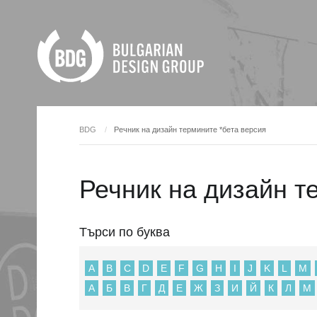
BDG
Речник на дизайн термините *бета версия
Речник на дизайн т
Търси по буква
A
B
C
D
E
F
G
H
I
J
K
L
M
А
Б
В
Г
Д
Е
Ж
З
И
Й
К
Л
М