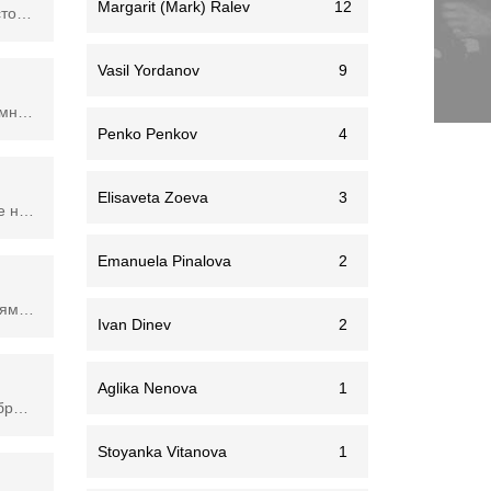
Margarit (Mark) Ralev
12
Прилага цветови и тонални корекции към вашето изображение, слой или група слоеве, без да променя постоянно стойностите на пикселите. Използва се във Фотошоп.
Vasil Yordanov
9
Angled Strokes добавя наслагване от фини, прави линии в X, като по-светлите зони вървят в едната посока, а по-тъмните - в другата. Параметрите му са баланс на посоката, дължина на хода и острота. Angled Strokes се различава от филтъра Crosshatch, като прилага щриховка и прерисува изображението с неговите щрихи, както и от филтъра Dark Strokes, който създава по-висок контрастен ефект. Angled Strokes използва цветовете на оригиналното изображение в своите щрихи. Angled Strokes работят върху 8-битови, RGB, скала на сивото и многоканални изображения и смарт обекти.
Penko Penkov
4
Elisaveta Zoeva
3
Панел, чиито опции са за използване на надпечатване, което предотвратява изтриването на цвета чрез отпечатване на цветове един върху друг, което ги кара да изглеждат прозрачни. Полезно за обозначаване на тъмни цветове като такива за надпечатване в случай, че искате работа с линии или тъмно черно да се появяват през цялото време. (Control (comm)-F11)
Emanuela Pinalova
2
Опция за инструмента за бърз избор, който създава селекции с по-добро качество, с ръбове, които са по-верни спрямо обекта. Използва се във Фотошоп.
Ivan Dinev
2
Aglika Nenova
1
Bas Relief използва цветовете на предния план и фона, за да замени съответно тъмните и светлите области на изображението, създавайки леко повдигната текстура като шарено или износено кадифе. Параметрите му са детайлност, гладкост и посока на светлината. Bas Relief работи върху 8-битови, RGB, сиви и многоканални изображения и интелигентни обекти. Този филтър е част от галерията с филтри и използва текущо активните цветове на преден план/фон. Bas Relief е част от разширените филтри на Adobe Photoshop.
Stoyanka Vitanova
1