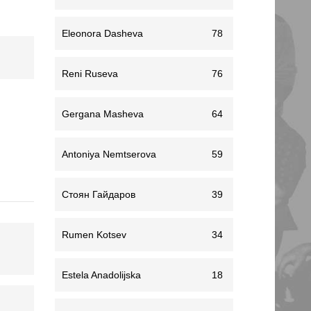
Eleonora Dasheva
78
Reni Ruseva
76
Gergana Masheva
64
Antoniya Nemtserova
59
Стоян Гайдаров
39
Rumen Kotsev
34
Estela Anadolijska
18