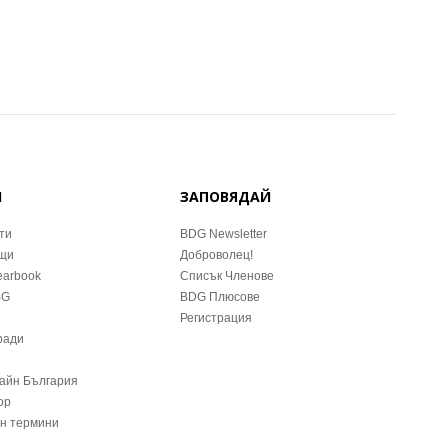
Й
ЗАПОВЯДАЙ
ти
BDG Newsletter
ещи
Доброволец!
earbook
Списък Членове
BG
BDG Плюсове
Регистрация
ради
зайн България
ор
йн термини