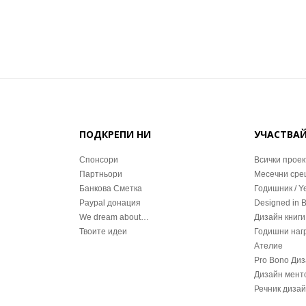
ПОДКРЕПИ НИ
УЧАСТВА
Спонсори
Всички проек
Партньори
Месечни ср
Банкова Сметка
Годишник / Y
Paypal донация
Designed in 
We dream about…
Дизайн книги
Твоите идеи
Годишни наг
Ателие
Pro Bono Ди
Дизайн мент
Речник диза