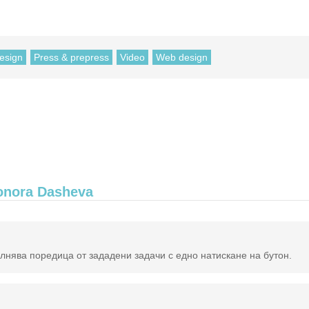
esign
Press & prepress
Video
Web design
onora Dasheva
лнява поредица от зададени задачи с едно натискане на бутон.