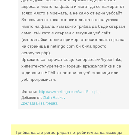
адреса и името на файла и могат да се намират от
всяко място в мрежата, а не само от един уебсайт.
За разлика от това, относителната връзка указва
името на файла, към който трябва да бъде свързан
само, тъй като е свързан с текущия уеб сайт
(използвайки горния пример, относителната връзка
на страница в netlingo.com би била просто
acronyms.php).
Връзките се наричат също хипервръзки/hyperlinks,
хипертекст/hypertext и горещи връзки/hotlinks и са
кодирани в HTML от автори на уеб страници или
уеб програмисти.
Източник:
http://www.netlingo.com/word/link.php
Добавен от:
Zlatin Radkov
Докладвай за грешка
Трябва да сте регистриран потребител за да може да