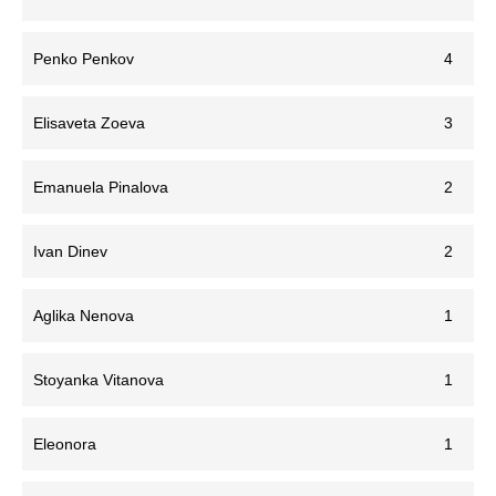
Penko Penkov
4
Elisaveta Zoeva
3
Emanuela Pinalova
2
Ivan Dinev
2
Aglika Nenova
1
Stoyanka Vitanova
1
Eleonora
1