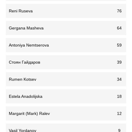
Reni Ruseva
76
Gergana Masheva
64
Antoniya Nemtserova
59
Стоян Гайдаров
39
Rumen Kotsev
34
Estela Anadolijska
18
Margarit (Mark) Ralev
12
Vasil Yordanov
9