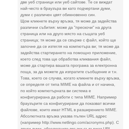
две уеб страници или уеб сайтове. Те се виждат
най-често в браузъра ви като подчертани думи,
думи с различен цвят обикновенно син.
Щом кликнете върху връзка, тя може да задейства
различни събития: може да "прескочи" на друга
страница или на друго място на същата уеб
страница; тя може да се свърже с файл, който ще
започне да се изтегля на компютъра ви; тя може да
задейства стартирането на помощно приложение,
което след това ще обработва кликвания файл,
може да стартира вашата програма за електронна
поща, за да можете да изпратите съобщение и т.н.
Това, което се случва, когато кликнете върху връзка,
се определя от типа MIME на файла и от начина,
по който компютърната ви система е
конфигурирана да работи с типа MIME. Например
браузърите са конфигурирани да показват всички
файлове, които имат HTML в разширението MIME.
Абсолютната връзка указва пълен URL адрес
(например http://www.netlingo.com/acronyms.php). С
други думи, абсолютните връзки съдържат URL