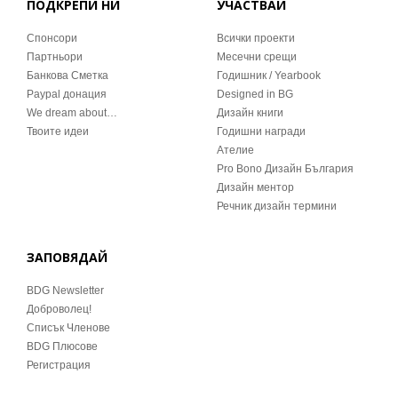
ПОДКРЕПИ НИ
УЧАСТВАЙ
Спонсори
Всички проекти
Партньори
Месечни срещи
Банкова Сметка
Годишник / Yearbook
Paypal донация
Designed in BG
We dream about…
Дизайн книги
Твоите идеи
Годишни награди
Ателие
Pro Bono Дизайн България
Дизайн ментор
Речник дизайн термини
ЗАПОВЯДАЙ
BDG Newsletter
Доброволец!
Списък Членове
BDG Плюсове
Регистрация