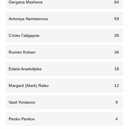
Gergana Masheva
64
Antoniya Nemtserova
59
Стоян Гайдаров
39
Rumen Kotsev
34
Estela Anadolijska
18
Margarit (Mark) Ralev
12
Vasil Yordanov
9
Penko Penkov
4