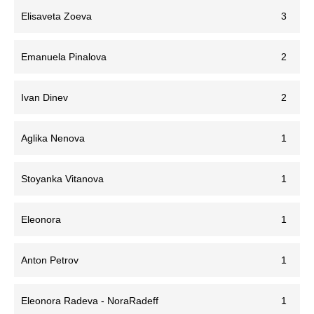
Elisaveta Zoeva
3
Emanuela Pinalova
2
Ivan Dinev
2
Aglika Nenova
1
Stoyanka Vitanova
1
Eleonora
1
Anton Petrov
1
Eleonora Radeva - NoraRadeff
1