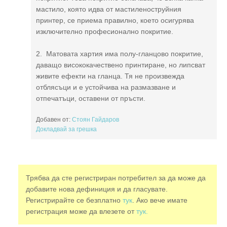
мастило, която идва от мастиленоструйния
принтер, се приема правилно, което осигурява
изключително професионално покритие.
2. Матовата хартия има полу-гланцово покритие,
даващо висококачествено принтиране, но липсват
живите ефекти на гланца. Тя не произвежда
отблясъци и е устойчива на размазване и
отпечатъци, оставени от пръсти.
Добавен от:
Стоян Гайдаров
Докладвай за грешка
Трябва да сте регистриран потребител за да може да
добавите нова дефиниция и да гласувате.
Регистрирайте се безплатно
тук
. Ако вече имате
регистрация може да влезете от
тук.