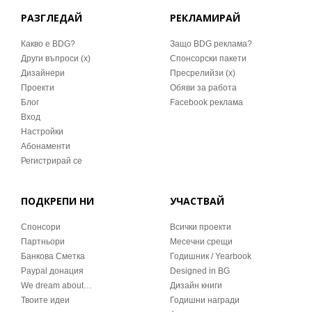
РАЗГЛЕДАЙ
РЕКЛАМИРАЙ
Какво е BDG?
Защо BDG реклама?
Други въпроси (x)
Спонсорски пакети
Дизайнери
Пресрелийзи (x)
Проекти
Обяви за работа
Блог
Facebook реклама
Вход
Настройки
Абонаменти
Регистрирай се
ПОДКРЕПИ НИ
УЧАСТВАЙ
Спонсори
Всички проекти
Партньори
Месечни срещи
Банкова Сметка
Годишник / Yearbook
Paypal донация
Designed in BG
We dream about…
Дизайн книги
Твоите идеи
Годишни награди