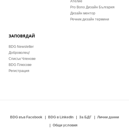
Ателие
Pro Bono Дизайн България
Дизайн ментор
Речник дизайн термини
ЗАПОВЯДАЙ
BDG Newsletter
Доброволец!
Списък Членове
BDG Плюсове
Регистрация
BDG във Facebook
BDG в LinkedIn
За БДГ
Лични данни
Общи условия