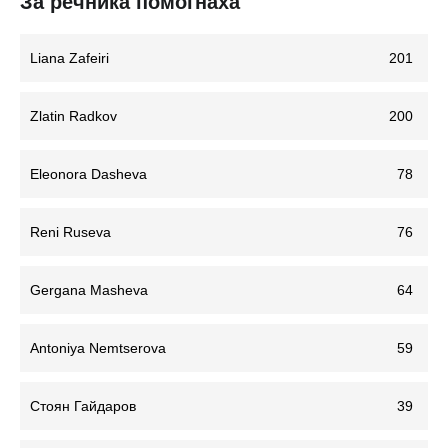
За речника помогнаха
Liana Zafeiri
201
Zlatin Radkov
200
Eleonora Dasheva
78
Reni Ruseva
76
Gergana Masheva
64
Antoniya Nemtserova
59
Стоян Гайдаров
39