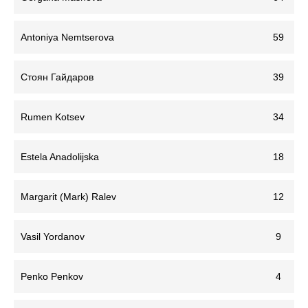
Antoniya Nemtserova
59
Стоян Гайдаров
39
Rumen Kotsev
34
Estela Anadolijska
18
Margarit (Mark) Ralev
12
Vasil Yordanov
9
Penko Penkov
4