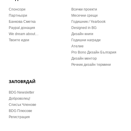
Спонсори
Всички проекти
Партньори
Месечни срещи
Банкова Сметка
Годишник / Yearbook
Paypal донация
Designed in BG
We dream about…
Дизайн книги
Твоите идеи
Годишни награди
Ателие
Pro Bono Дизайн България
Дизайн ментор
Речник дизайн термини
ЗАПОВЯДАЙ
BDG Newsletter
Доброволец!
Списък Членове
BDG Плюсове
Регистрация