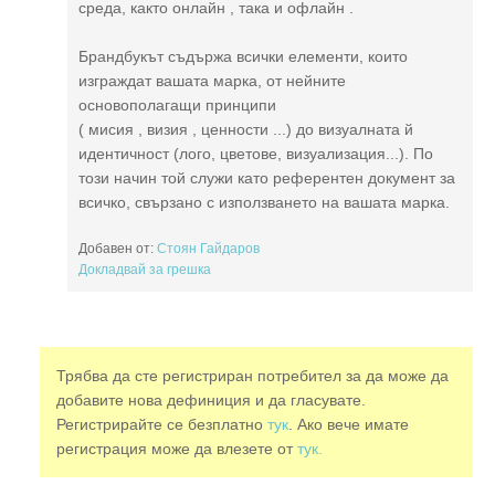
среда, както онлайн , така и офлайн .
Брандбукът съдържа всички елементи, които
изграждат вашата марка, от нейните
основополагащи принципи
( мисия , визия , ценности ...) до визуалната й
идентичност (лого, цветове, визуализация...). По
този начин той служи като референтен документ за
всичко, свързано с използването на вашата марка.
Добавен от:
Стоян Гайдаров
Докладвай за грешка
Трябва да сте регистриран потребител за да може да
добавите нова дефиниция и да гласувате.
Регистрирайте се безплатно
тук
. Ако вече имате
регистрация може да влезете от
тук.