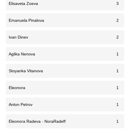
Elisaveta Zoeva
3
Emanuela Pinalova
2
Ivan Dinev
2
Aglika Nenova
1
Stoyanka Vitanova
1
Eleonora
1
Anton Petrov
1
Eleonora Radeva - NoraRadeff
1