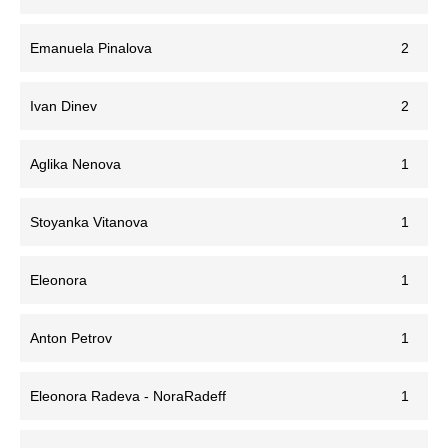
Emanuela Pinalova
2
Ivan Dinev
2
Aglika Nenova
1
Stoyanka Vitanova
1
Eleonora
1
Anton Petrov
1
Eleonora Radeva - NoraRadeff
1