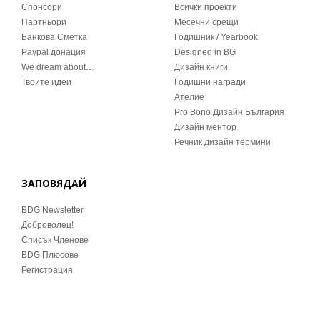
Спонсори
Всички проекти
Партньори
Месечни срещи
Банкова Сметка
Годишник / Yearbook
Paypal донация
Designed in BG
We dream about…
Дизайн книги
Твоите идеи
Годишни награди
Ателие
Pro Bono Дизайн България
Дизайн ментор
Речник дизайн термини
ЗАПОВЯДАЙ
BDG Newsletter
Доброволец!
Списък Членове
BDG Плюсове
Регистрация