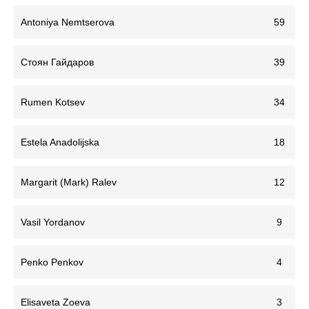
Antoniya Nemtserova
59
Стоян Гайдаров
39
Rumen Kotsev
34
Estela Anadolijska
18
Margarit (Mark) Ralev
12
Vasil Yordanov
9
Penko Penkov
4
Elisaveta Zoeva
3