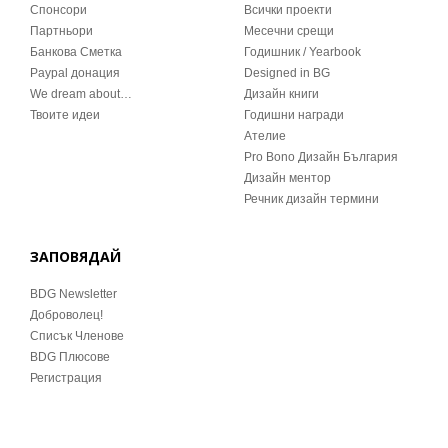
Спонсори
Всички проекти
Партньори
Месечни срещи
Банкова Сметка
Годишник / Yearbook
Paypal донация
Designed in BG
We dream about…
Дизайн книги
Твоите идеи
Годишни награди
Ателие
Pro Bono Дизайн България
Дизайн ментор
Речник дизайн термини
ЗАПОВЯДАЙ
BDG Newsletter
Доброволец!
Списък Членове
BDG Плюсове
Регистрация