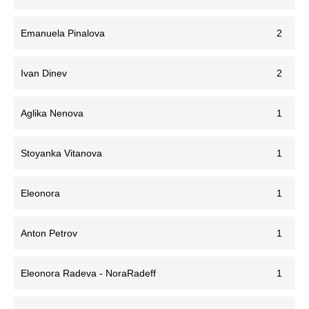
Emanuela Pinalova
2
Ivan Dinev
2
Aglika Nenova
1
Stoyanka Vitanova
1
Eleonora
1
Anton Petrov
1
Eleonora Radeva - NoraRadeff
1