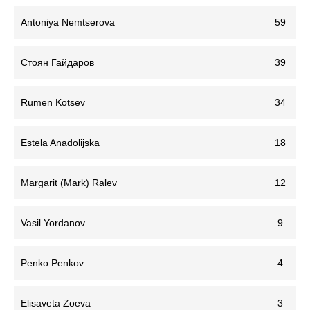
Antoniya Nemtserova
59
Стоян Гайдаров
39
Rumen Kotsev
34
Estela Anadolijska
18
Margarit (Mark) Ralev
12
Vasil Yordanov
9
Penko Penkov
4
Elisaveta Zoeva
3