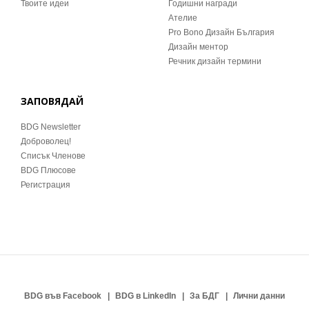
Твоите идеи
Годишни награди
Ателие
Pro Bono Дизайн България
Дизайн ментор
Речник дизайн термини
ЗАПОВЯДАЙ
BDG Newsletter
Доброволец!
Списък Членове
BDG Плюсове
Регистрация
BDG във Facebook
BDG в LinkedIn
За БДГ
Лични данни