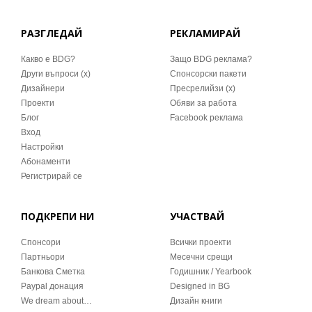
РАЗГЛЕДАЙ
РЕКЛАМИРАЙ
Какво е BDG?
Защо BDG реклама?
Други въпроси (x)
Спонсорски пакети
Дизайнери
Пресрелийзи (x)
Проекти
Обяви за работа
Блог
Facebook реклама
Вход
Настройки
Абонаменти
Регистрирай се
ПОДКРЕПИ НИ
УЧАСТВАЙ
Спонсори
Всички проекти
Партньори
Месечни срещи
Банкова Сметка
Годишник / Yearbook
Paypal донация
Designed in BG
We dream about…
Дизайн книги