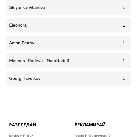
Stoyanka Vitanova
1
Eleonora
1
Anton Petrov
1
Eleonora Radeva - NoraRadeff
1
Georgi Tsvetkov
1
РАЗГЛЕДАЙ
РЕКЛАМИРАЙ
Какво е BDG?
Защо BDG реклама?