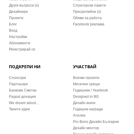
Други въпроси (x)
Спонсорски пакети
Дизайнери
Пресрелийзи (x)
Проекти
Обяви за работа
Блог
Facebook реклама
Вход
Настройки
Абонаменти
Регистрирай се
ПОДКРЕПИ НИ
УЧАСТВАЙ
Спонсори
Всички проекти
Партньори
Месечни срещи
Банкова Сметка
Годишник / Yearbook
Paypal донация
Designed in BG
We dream about…
Дизайн книги
Твоите идеи
Годишни награди
Ателие
Pro Bono Дизайн България
Дизайн ментор