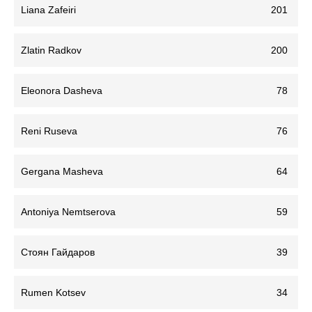
Liana Zafeiri
201
Zlatin Radkov
200
Eleonora Dasheva
78
Reni Ruseva
76
Gergana Masheva
64
Antoniya Nemtserova
59
Стоян Гайдаров
39
Rumen Kotsev
34