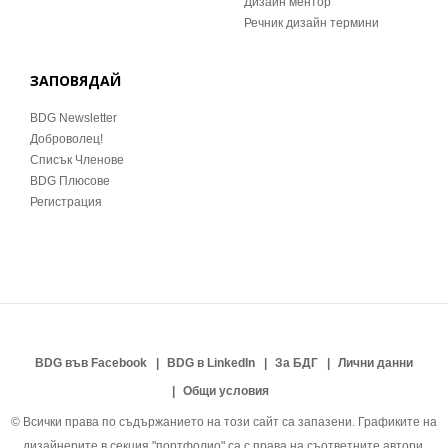
Дизайн ментор
Речник дизайн термини
ЗАПОВЯДАЙ
BDG Newsletter
Доброволец!
Списък Членове
BDG Плюсове
Регистрация
BDG във Facebook
BDG в LinkedIn
За БДГ
Лични данни
Общи условия
© Всички права по съдържанието на този сайт са запазени. Графиките на
дизайнерите в секция "портфолио" са с права на съответните автори.