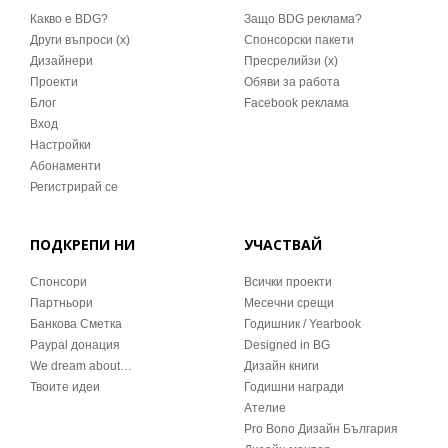
Какво е BDG?
Защо BDG реклама?
Други въпроси (x)
Спонсорски пакети
Дизайнери
Пресрелийзи (x)
Проекти
Обяви за работа
Блог
Facebook реклама
Вход
Настройки
Абонаменти
Регистрирай се
ПОДКРЕПИ НИ
УЧАСТВАЙ
Спонсори
Всички проекти
Партньори
Месечни срещи
Банкова Сметка
Годишник / Yearbook
Paypal донация
Designed in BG
We dream about…
Дизайн книги
Твоите идеи
Годишни награди
Ателие
Pro Bono Дизайн България