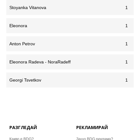
Stoyanka Vitanova
1
Eleonora
1
Anton Petrov
1
Eleonora Radeva - NoraRadeff
1
Georgi Tsvetkov
1
РАЗГЛЕДАЙ
РЕКЛАМИРАЙ
Какво е BDG?
Защо BDG реклама?