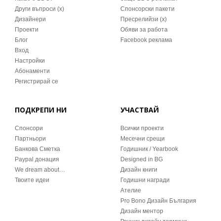
Други въпроси (x)
Спонсорски пакети
Дизайнери
Пресрелийзи (x)
Проекти
Обяви за работа
Блог
Facebook реклама
Вход
Настройки
Абонаменти
Регистрирай се
ПОДКРЕПИ НИ
УЧАСТВАЙ
Спонсори
Всички проекти
Партньори
Месечни срещи
Банкова Сметка
Годишник / Yearbook
Paypal донация
Designed in BG
We dream about…
Дизайн книги
Твоите идеи
Годишни награди
Ателие
Pro Bono Дизайн България
Дизайн ментор