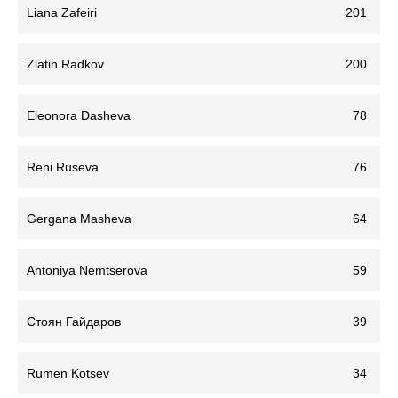
Liana Zafeiri
201
Zlatin Radkov
200
Eleonora Dasheva
78
Reni Ruseva
76
Gergana Masheva
64
Antoniya Nemtserova
59
Стоян Гайдаров
39
Rumen Kotsev
34