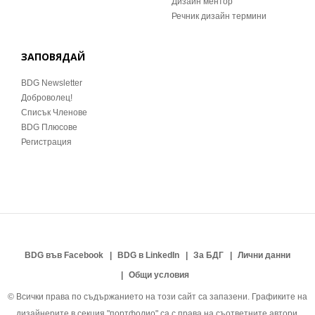
Дизайн ментор
Речник дизайн термини
ЗАПОВЯДАЙ
BDG Newsletter
Доброволец!
Списък Членове
BDG Плюсове
Регистрация
BDG във Facebook
BDG в LinkedIn
За БДГ
Лични данни
Общи условия
© Всички права по съдържанието на този сайт са запазени. Графиките на
дизайнерите в секция "портфолио" са с права на съответните автори.