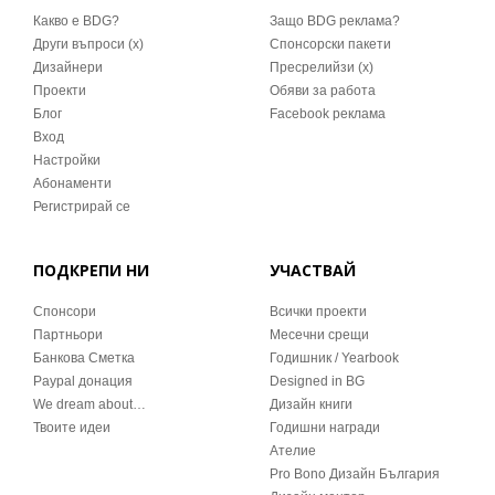
Какво е BDG?
Защо BDG реклама?
Други въпроси (x)
Спонсорски пакети
Дизайнери
Пресрелийзи (x)
Проекти
Обяви за работа
Блог
Facebook реклама
Вход
Настройки
Абонаменти
Регистрирай се
ПОДКРЕПИ НИ
УЧАСТВАЙ
Спонсори
Всички проекти
Партньори
Месечни срещи
Банкова Сметка
Годишник / Yearbook
Paypal донация
Designed in BG
We dream about…
Дизайн книги
Твоите идеи
Годишни награди
Ателие
Pro Bono Дизайн България