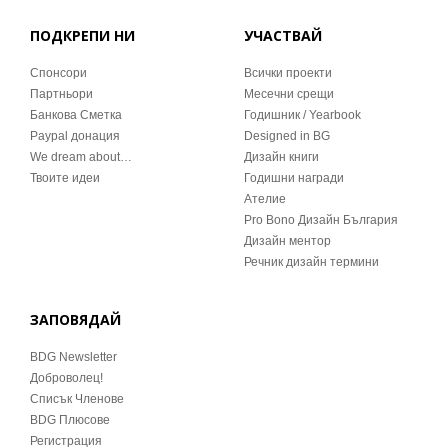
ПОДКРЕПИ НИ
УЧАСТВАЙ
Спонсори
Всички проекти
Партньори
Месечни срещи
Банкова Сметка
Годишник / Yearbook
Paypal донация
Designed in BG
We dream about…
Дизайн книги
Твоите идеи
Годишни награди
Ателие
Pro Bono Дизайн България
Дизайн ментор
Речник дизайн термини
ЗАПОВЯДАЙ
BDG Newsletter
Доброволец!
Списък Членове
BDG Плюсове
Регистрация