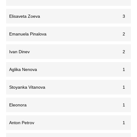
Elisaveta Zoeva
3
Emanuela Pinalova
2
Ivan Dinev
2
Aglika Nenova
1
Stoyanka Vitanova
1
Eleonora
1
Anton Petrov
1