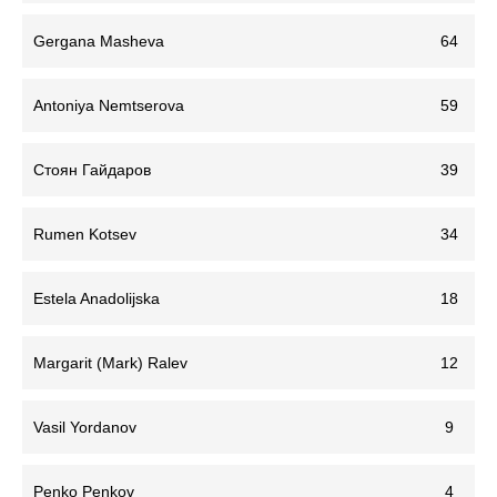
Gergana Masheva
64
Antoniya Nemtserova
59
Стоян Гайдаров
39
Rumen Kotsev
34
Estela Anadolijska
18
Margarit (Mark) Ralev
12
Vasil Yordanov
9
Penko Penkov
4