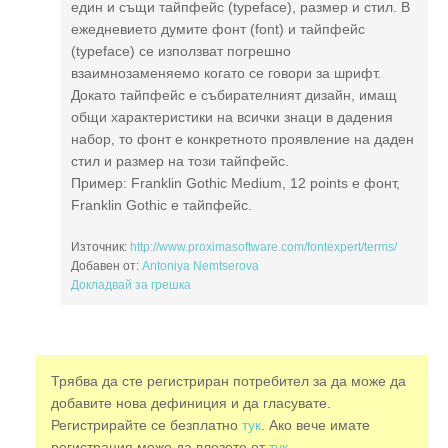
един и същи тайпфейс (typeface), размер и стил. В
ежедневието думите фонт (font) и тайпфейс
(typeface) се използват погрешно
взаимнозаменяемо когато се говори за шрифт.
Докато тайпфейс е събирателният дизайн, имащ
общи характеристики на всички знаци в дадения
набор, то фонт е конкретното проявление на даден
стил и размер на този тайпфейс.
Пример: Franklin Gothic Medium, 12 points е фонт,
Franklin Gothic e тайпфейс.
Източник:
http://www.proximasoftware.com/fontexpert/terms/
Добавен от:
Antoniya Nemtserova
Докладвай за грешка
Трябва да сте регистриран потребител за да може да
добавите нова дефиниция и да гласувате.
Регистрирайте се безплатно
тук
. Ако вече имате
регистрация може да влезете от
тук.