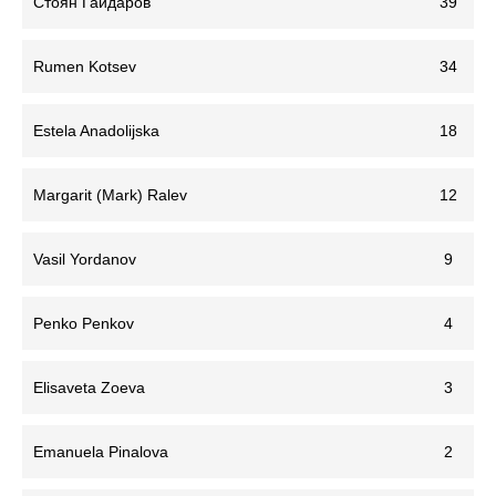
Стоян Гайдаров
39
Rumen Kotsev
34
Estela Anadolijska
18
Margarit (Mark) Ralev
12
Vasil Yordanov
9
Penko Penkov
4
Elisaveta Zoeva
3
Emanuela Pinalova
2