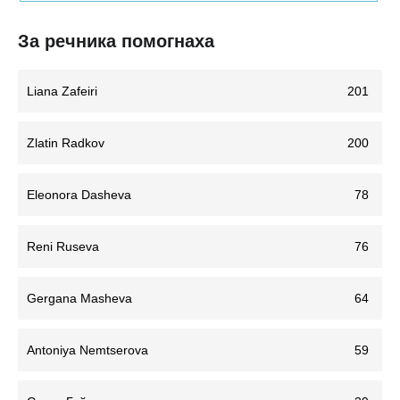
За речника помогнаха
Liana Zafeiri
201
Zlatin Radkov
200
Eleonora Dasheva
78
Reni Ruseva
76
Gergana Masheva
64
Antoniya Nemtserova
59