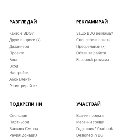
РАЗГЛЕДАЙ
РЕКЛАМИРАЙ
Какво е BDG?
Защо BDG реклама?
Други въпроси (x)
Спонсорски пакети
Дизайнери
Пресрелийзи (x)
Проекти
Обяви за работа
Блог
Facebook реклама
Вход
Настройки
Абонаменти
Регистрирай се
ПОДКРЕПИ НИ
УЧАСТВАЙ
Спонсори
Всички проекти
Партньори
Месечни срещи
Банкова Сметка
Годишник / Yearbook
Paypal донация
Designed in BG