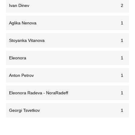
Ivan Dinev
2
Aglika Nenova
1
Stoyanka Vitanova
1
Eleonora
1
Anton Petrov
1
Eleonora Radeva - NoraRadeff
1
Georgi Tsvetkov
1