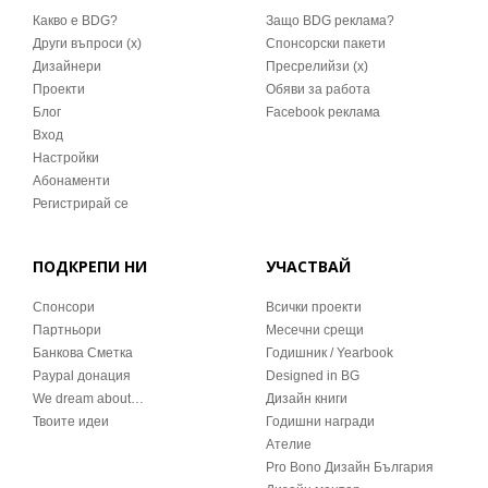
Какво е BDG?
Защо BDG реклама?
Други въпроси (x)
Спонсорски пакети
Дизайнери
Пресрелийзи (x)
Проекти
Обяви за работа
Блог
Facebook реклама
Вход
Настройки
Абонаменти
Регистрирай се
ПОДКРЕПИ НИ
УЧАСТВАЙ
Спонсори
Всички проекти
Партньори
Месечни срещи
Банкова Сметка
Годишник / Yearbook
Paypal донация
Designed in BG
We dream about…
Дизайн книги
Твоите идеи
Годишни награди
Ателие
Pro Bono Дизайн България