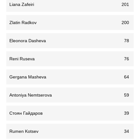
Liana Zafeiri
201
Zlatin Radkov
200
Eleonora Dasheva
78
Reni Ruseva
76
Gergana Masheva
64
Antoniya Nemtserova
59
Стоян Гайдаров
39
Rumen Kotsev
34