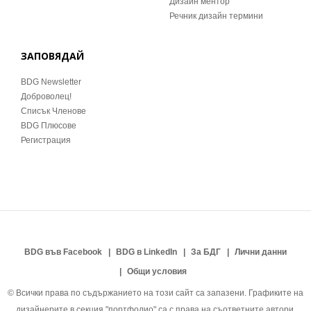
Дизайн ментор
Речник дизайн термини
ЗАПОВЯДАЙ
BDG Newsletter
Доброволец!
Списък Членове
BDG Плюсове
Регистрация
BDG във Facebook
BDG в LinkedIn
За БДГ
Лични данни
Общи условия
© Всички права по съдържанието на този сайт са запазени. Графиките на
дизайнерите в секция "портфолио" са с права на съответните автори.