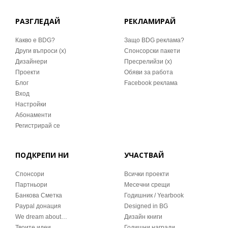
РАЗГЛЕДАЙ
РЕКЛАМИРАЙ
Какво е BDG?
Защо BDG реклама?
Други въпроси (x)
Спонсорски пакети
Дизайнери
Пресрелийзи (x)
Проекти
Обяви за работа
Блог
Facebook реклама
Вход
Настройки
Абонаменти
Регистрирай се
ПОДКРЕПИ НИ
УЧАСТВАЙ
Спонсори
Всички проекти
Партньори
Месечни срещи
Банкова Сметка
Годишник / Yearbook
Paypal донация
Designed in BG
We dream about…
Дизайн книги
Твоите идеи
Годишни награди