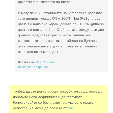
яркостта или светлото на цвета.
В модела HSL, стойността на lightness се изразява
като процент между 0% и 100%. При 0% lightness
цветът е напълно черен, докато при 100% lightness
цветът е напълно бял. Стойностите между тези две
граници представят различните степени на
светлото, като по-високата стойност на lightness
означава по-светъл цвят, а по-ниската стойност
означава по-тъмен цвят.
Добавен от:
Vasil Yordanov
Докладвай за грешка
Трябва да сте регистриран потребител за да може да
добавите нова дефиниция и да гласувате.
Регистрирайте се безплатно
тук
. Ако вече имате
регистрация може да влезете от
тук.