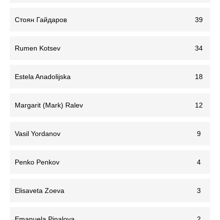
Стоян Гайдаров
39
Rumen Kotsev
34
Estela Anadolijska
18
Margarit (Mark) Ralev
12
Vasil Yordanov
9
Penko Penkov
4
Elisaveta Zoeva
3
Emanuela Pinalova
2