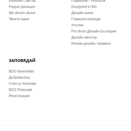
Банкова Сметка
Годишник / Yearbook
Paypal донация
Designed in BG
We dream about…
Дизайн книги
Твоите идеи
Годишни награди
Ателие
Pro Bono Дизайн България
Дизайн ментор
Речник дизайн термини
ЗАПОВЯДАЙ
BDG Newsletter
Доброволец!
Списък Членове
BDG Плюсове
Регистрация