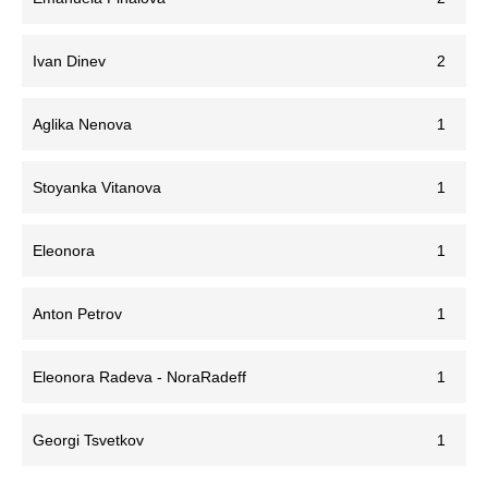
Ivan Dinev
2
Aglika Nenova
1
Stoyanka Vitanova
1
Eleonora
1
Anton Petrov
1
Eleonora Radeva - NoraRadeff
1
Georgi Tsvetkov
1