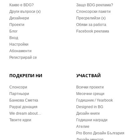
Какво е BDG?
Защо BDG реклама?
Други въпроси (x)
Спонсорски пакети
Дизайнери
Пресрелийзи (x)
Проекти
Обяви за работа
Блог
Facebook реклама
Вход
Настройки
Абонаменти
Регистрирай се
ПОДКРЕПИ НИ
УЧАСТВАЙ
Спонсори
Всички проекти
Партньори
Месечни срещи
Банкова Сметка
Годишник / Yearbook
Paypal донация
Designed in BG
We dream about…
Дизайн книги
Твоите идеи
Годишни награди
Ателие
Pro Bono Дизайн България
Дизайн ментор