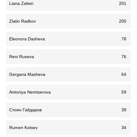
Liana Zafeiri
201
Zlatin Radkov
200
Eleonora Dasheva
78
Reni Ruseva
76
Gergana Masheva
64
Antoniya Nemtserova
59
Стоян Гайдаров
39
Rumen Kotsev
34