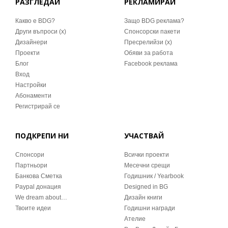
РАЗГЛЕДАЙ
РЕКЛАМИРАЙ
Какво е BDG?
Защо BDG реклама?
Други въпроси (x)
Спонсорски пакети
Дизайнери
Пресрелийзи (x)
Проекти
Обяви за работа
Блог
Facebook реклама
Вход
Настройки
Абонаменти
Регистрирай се
ПОДКРЕПИ НИ
УЧАСТВАЙ
Спонсори
Всички проекти
Партньори
Месечни срещи
Банкова Сметка
Годишник / Yearbook
Paypal донация
Designed in BG
We dream about…
Дизайн книги
Твоите идеи
Годишни награди
Ателие