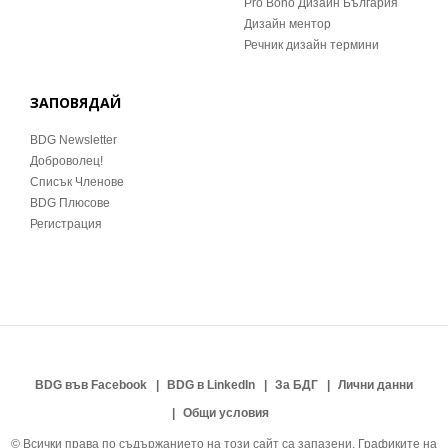
Pro Bono Дизайн България
Дизайн ментор
Речник дизайн термини
ЗАПОВЯДАЙ
BDG Newsletter
Доброволец!
Списък Членове
BDG Плюсове
Регистрация
BDG във Facebook
BDG в LinkedIn
За БДГ
Лични данни
Общи условия
© Всички права по съдържанието на този сайт са запазени. Графиките на