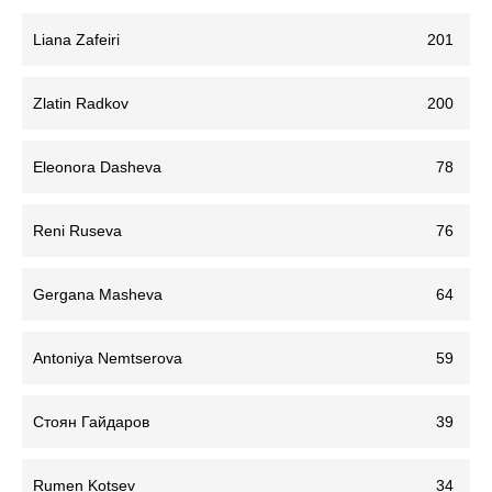
Liana Zafeiri
201
Zlatin Radkov
200
Eleonora Dasheva
78
Reni Ruseva
76
Gergana Masheva
64
Antoniya Nemtserova
59
Стоян Гайдаров
39
Rumen Kotsev
34