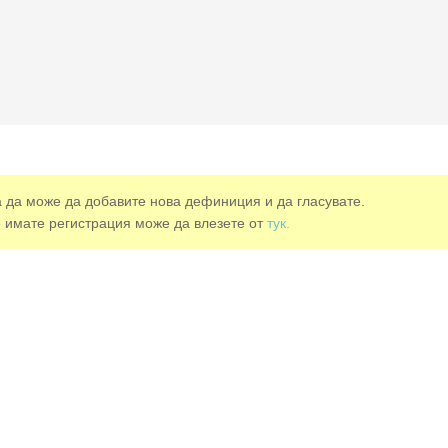
а да може да добавите нова дефиниция и да гласувате.
е имате регистрация може да влезете от
тук.