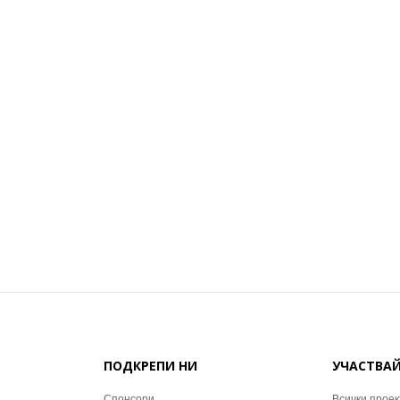
ПОДКРЕПИ НИ
УЧАСТВА
Спонсори
Всички проек