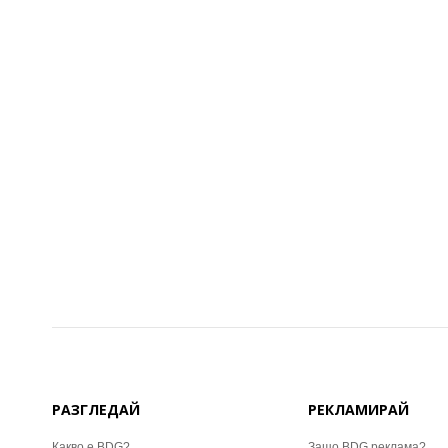
РАЗГЛЕДАЙ
РЕКЛАМИРАЙ
Какво е BDG?
Защо BDG реклама?