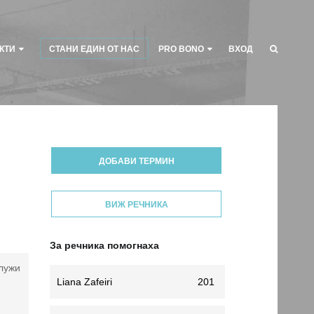
КТИ
СТАНИ ЕДИН ОТ НАС
PRO BONO
ВХОД
ДОБАВИ ТЕРМИН
ВИЖ РЕЧНИКА
За речника помогнаха
служи
Liana Zafeiri
201