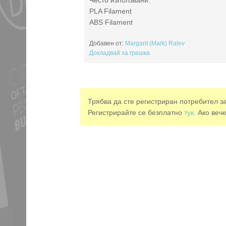
Често използвани:
PLA Filament
ABS Filament
Добавен от:
Margarit (Mark) Ralev
Докладвай за грешка
Трябва да сте регистриран потребител з
Регистрирайте се безплатно
тук
. Ако веч