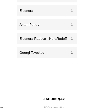
Eleonora
1
Anton Petrov
1
Eleonora Radeva - NoraRadeff
1
Georgi Tsvetkov
1
Й
ЗАПОВЯДАЙ
ти
BDG Newsletter