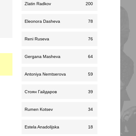
Zlatin Radkov
200
Eleonora Dasheva
78
Reni Ruseva
76
Gergana Masheva
64
Antoniya Nemtserova
59
Стоян Гайдаров
39
Rumen Kotsev
34
Estela Anadolijska
18