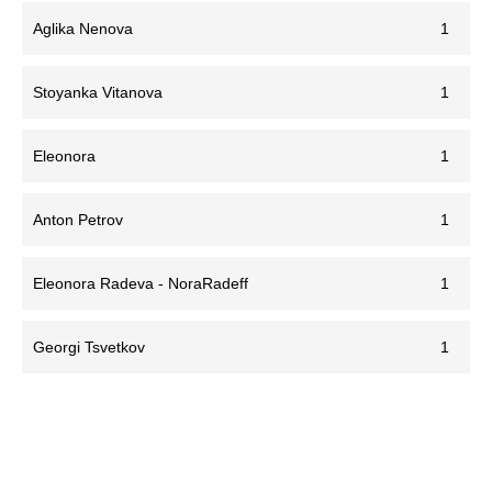
Aglika Nenova
1
Stoyanka Vitanova
1
Eleonora
1
Anton Petrov
1
Eleonora Radeva - NoraRadeff
1
Georgi Tsvetkov
1