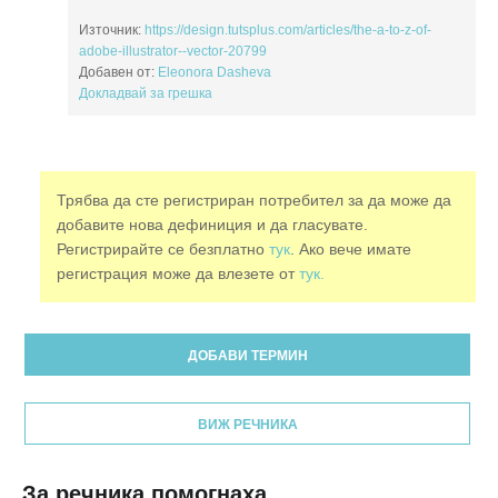
Източник:
https://design.tutsplus.com/articles/the-a-to-z-of-
adobe-illustrator--vector-20799
Добавен от:
Eleonora Dasheva
Докладвай за грешка
Трябва да сте регистриран потребител за да може да
добавите нова дефиниция и да гласувате.
Регистрирайте се безплатно
тук
. Ако вече имате
регистрация може да влезете от
тук.
ДОБАВИ ТЕРМИН
ВИЖ РЕЧНИКА
За речника помогнаха