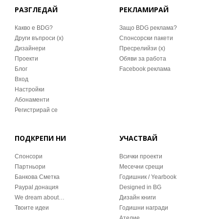
РАЗГЛЕДАЙ
РЕКЛАМИРАЙ
Какво е BDG?
Защо BDG реклама?
Други въпроси (x)
Спонсорски пакети
Дизайнери
Пресрелийзи (x)
Проекти
Обяви за работа
Блог
Facebook реклама
Вход
Настройки
Абонаменти
Регистрирай се
ПОДКРЕПИ НИ
УЧАСТВАЙ
Спонсори
Всички проекти
Партньори
Месечни срещи
Банкова Сметка
Годишник / Yearbook
Paypal донация
Designed in BG
We dream about…
Дизайн книги
Твоите идеи
Годишни награди
Ателие