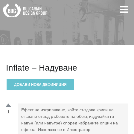
Inflate – Надуване
ДОБАВИ НОВА ДЕФИНИЦИЯ
Ефект на изкривяване, който създава криви на
1
огъване отвъд ръбовете на обект, издувайки ги
навън (или навътре) според избраните опции на
ефекта. Използва се в Илюстратор.