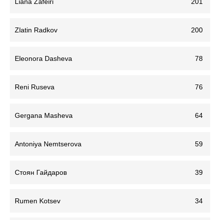
Liana Zafeiri
201
Zlatin Radkov
200
Eleonora Dasheva
78
Reni Ruseva
76
Gergana Masheva
64
Antoniya Nemtserova
59
Стоян Гайдаров
39
Rumen Kotsev
34