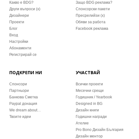
Какво е BDG?
Защо BDG реклама?
Други въпроси (x)
Спонсорски пакети
Дизайнери
Пресрелийзи (x)
Проекти
Обяви за работа
Блог
Facebook реклама
Вход
Настройки
Абонаменти
Регистрирай се
ПОДКРЕПИ НИ
УЧАСТВАЙ
Спонсори
Всички проекти
Партньори
Месечни срещи
Банкова Сметка
Годишник / Yearbook
Paypal донация
Designed in BG
We dream about…
Дизайн книги
Твоите идеи
Годишни награди
Ателие
Pro Bono Дизайн България
Дизайн ментор