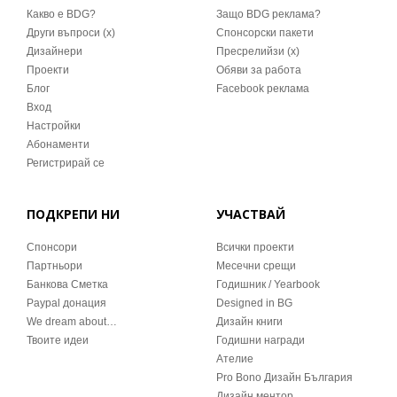
Какво е BDG?
Защо BDG реклама?
Други въпроси (x)
Спонсорски пакети
Дизайнери
Пресрелийзи (x)
Проекти
Обяви за работа
Блог
Facebook реклама
Вход
Настройки
Абонаменти
Регистрирай се
ПОДКРЕПИ НИ
УЧАСТВАЙ
Спонсори
Всички проекти
Партньори
Месечни срещи
Банкова Сметка
Годишник / Yearbook
Paypal донация
Designed in BG
We dream about…
Дизайн книги
Твоите идеи
Годишни награди
Ателие
Pro Bono Дизайн България
Дизайн ментор