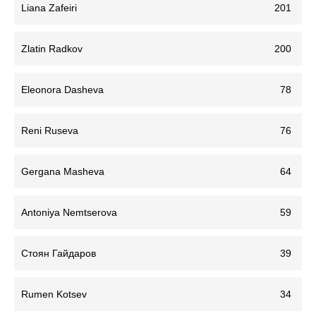
Liana Zafeiri
201
Zlatin Radkov
200
Eleonora Dasheva
78
Reni Ruseva
76
Gergana Masheva
64
Antoniya Nemtserova
59
Стоян Гайдаров
39
Rumen Kotsev
34