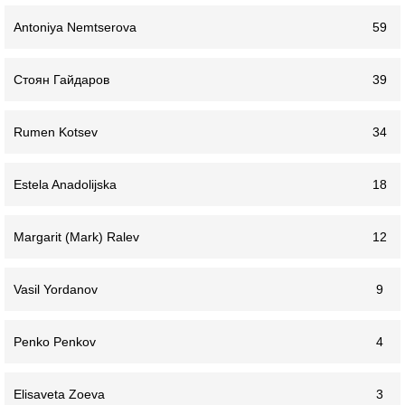
Antoniya Nemtserova
59
Стоян Гайдаров
39
Rumen Kotsev
34
Estela Anadolijska
18
Margarit (Mark) Ralev
12
Vasil Yordanov
9
Penko Penkov
4
Elisaveta Zoeva
3