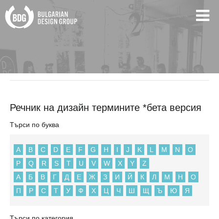
BDG
Речник на дизайн термините *бета версия
Речник на дизайн термините *бета версия
Търси по буква
A
B
C
D
E
F
G
H
I
J
K
L
M
N
O
P
Q
R
S
T
U
V
W
X
Y
Z
А
Б
В
Г
Д
Е
Ж
З
И
Й
К
Л
М
Н
О
П
Р
С
Т
У
Ф
Х
Ц
Ч
Ш
Щ
Ъ
Ю
Я
Търси по категория