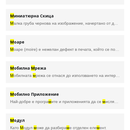
М
иниатюрна Скица
М
алка груба чернова на изображение, начертано от дизайнер по вре
М
оаре
М
оаре (moire) е нежелан дефект в печата, който се появява при наслагването на различните цветове един върху друг. За съжаление процеса е неулови
М
обилна
М
режа
М
обилната
м
режа се отнася до използването на интернет чрез преноси
М
обилно Приложение
Най-добре е програ
м
ите и приложенията да се
м
ислят като едно и също нещо с различни и
М
одул
Като
М
одул
м
оже да разбира
м
е отделен еле
м
ент.