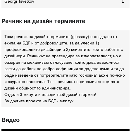
Georgi Tsvetkov
1
Речник на дизайн термините
Този речник на дизайн термините (glossary) e създаден от
екипа на БДГ и от доброволците, за да улесни 1)
професионалните дизайнери и 2) клиентите, които работят с
дизайнери. Речникът не претендира за изчерпателност, но е
базиран на механизъм с гласуване, който дава възможност
всеки да добави по-добра дефиниция за дадена дума и тя да
бъде изведена от потребителите като "основна" ако е по-ясно
и акуратно написана. Т.е. - речникът е динамичен и цялата
дизайн общност го администрира.
Отдели 3 минути и въведи твой дизайн термин!
За другите проекти на БДГ - виж
тук
.
Видео