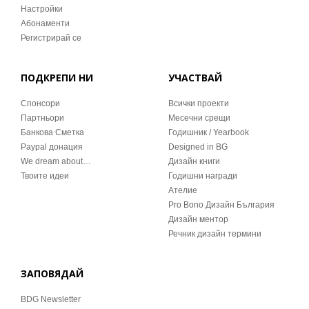
Настройки
Абонаменти
Регистрирай се
ПОДКРЕПИ НИ
УЧАСТВАЙ
Спонсори
Всички проекти
Партньори
Месечни срещи
Банкова Сметка
Годишник / Yearbook
Paypal донация
Designed in BG
We dream about…
Дизайн книги
Твоите идеи
Годишни награди
Ателие
Pro Bono Дизайн България
Дизайн ментор
Речник дизайн термини
ЗАПОВЯДАЙ
BDG Newsletter