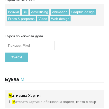
Всички
3D
Advertising
Animation
Graphic design
Press & prepress
Video
Web design
Търси по ключова дума
Буква
М
М
атирана Хартия
1.
М
атовата хартия е обикновена хартия, която е покрита с тънък слой