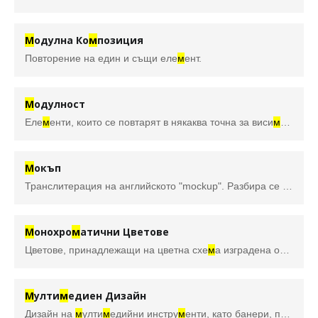
М
одулна Ко
м
позиция
Повторение на един и същи еле
м
ент.
М
одулност
Еле
м
енти, които се повтарят в някаква точна за виси
м
ост.
М
окъп
Транслитерация на английското "mockup". Разбира се основно графична заготовка (предварително направена картинка), върху която дизайнерите нанасят своето предложение за лого, бранд дизайн, опаковка или рекла
М
онохро
м
атични Цветове
Цветове, принадлежащи на цветна схе
м
а изградена от един (базов) цвят и неговите сенки (цвета с добавено черно), отенъци (цвета с добавено бяло) и нюанси (с добавени бяло и черно едновре
М
улти
м
едиен Дизайн
Дизайн на
м
улти
м
едийни инстру
м
енти, като банери, презентации, рекла