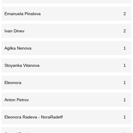
Emanuela Pinalova
2
Ivan Dinev
2
Aglika Nenova
1
Stoyanka Vitanova
1
Eleonora
1
Anton Petrov
1
Eleonora Radeva - NoraRadeff
1