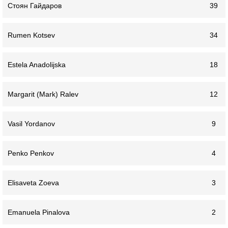
Стоян Гайдаров
39
Rumen Kotsev
34
Estela Anadolijska
18
Margarit (Mark) Ralev
12
Vasil Yordanov
9
Penko Penkov
4
Elisaveta Zoeva
3
Emanuela Pinalova
2