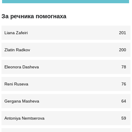
За речника помогнаха
Liana Zafeiri
201
Zlatin Radkov
200
Eleonora Dasheva
78
Reni Ruseva
76
Gergana Masheva
64
Antoniya Nemtserova
59