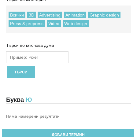
Всички
3D
Advertising
Animation
Graphic design
Press & prepress
Video
Web design
Търси по ключова дума
Буква
Ю
Няма намерени резултати
ДОБАВИ ТЕРМИН