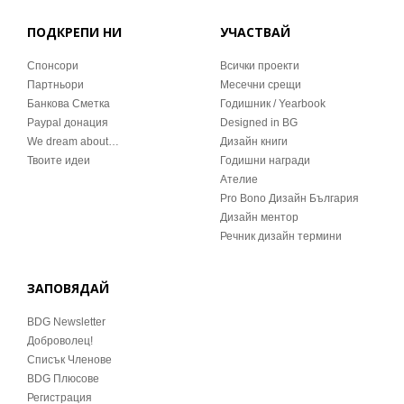
ПОДКРЕПИ НИ
УЧАСТВАЙ
Спонсори
Всички проекти
Партньори
Месечни срещи
Банкова Сметка
Годишник / Yearbook
Paypal донация
Designed in BG
We dream about…
Дизайн книги
Твоите идеи
Годишни награди
Ателие
Pro Bono Дизайн България
Дизайн ментор
Речник дизайн термини
ЗАПОВЯДАЙ
BDG Newsletter
Доброволец!
Списък Членове
BDG Плюсове
Регистрация