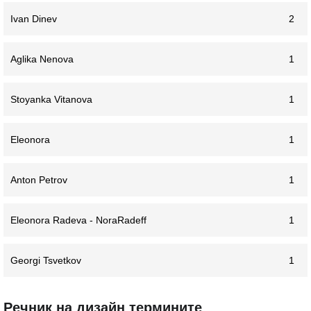
Ivan Dinev
2
Aglika Nenova
1
Stoyanka Vitanova
1
Eleonora
1
Anton Petrov
1
Eleonora Radeva - NoraRadeff
1
Georgi Tsvetkov
1
Речник на дизайн термините