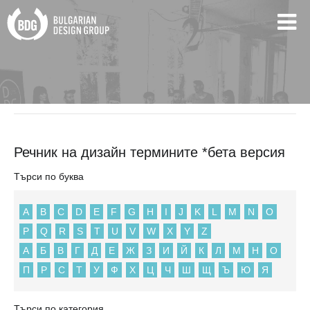
BDG
Речник на дизайн термините *бета версия
Речник на дизайн термините *бета версия
Търси по буква
A
B
C
D
E
F
G
H
I
J
K
L
M
N
O
P
Q
R
S
T
U
V
W
X
Y
Z
А
Б
В
Г
Д
Е
Ж
З
И
Й
К
Л
М
Н
О
П
Р
С
Т
У
Ф
Х
Ц
Ч
Ш
Щ
Ъ
Ю
Я
Търси по категория