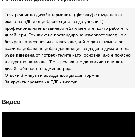
Този речник на дизайн термините (glossary) e създаден от
екипа на БДГ и от доброволците, за да улесни 1)
професионалните дизайнери и 2) клиентите, които работят с
дизайнери. Речникът не претендира за изчерпателност, но е
базиран на механизъм с гласуване, който дава възможност
всеки да добави по-добра дефиниция за дадена дума и тя да
бъде изведена от потребителите като "основна" ако е по-ясно
и акуратно написана. Т.е. - речникът е динамичен и цялата
дизайн общност го администрира.
Отдели 3 минути и въведи твой дизайн термин!
За другите проекти на БДГ - виж
тук
.
Видео