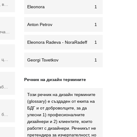
В типографията базова линия (също срещана като начална или редова линия) е невидимата подравняваща линия, върху която са разположени буквите (редът върху, който пишем).
Eleonora
1
Anton Petrov
1
Наречено на японски тип кутия за обяд, чиято опакова подрежда ястията в спретнати секции, менюто „Βento“ прилича на решетка “grid”. Предоставя преглед на множество елементи наведнъж. Често се използва за отваряне на меню с различни приложения, решения или функции в рамките на един и същи продукт, като може бързо да се превключва между тях. Тази икона се намира в горния десен ъгъл на GOOGLE.
Eleonora Radeva - NoraRadeff
1
Бета версия се използва за софтуер, който е пуснат вече онлайн, но в изпитателна фаза. Често в нея има бъгове, и целта е те да бъдат открити и оправени, Бета версиите бива отворени (публични), или затворени (с ограничен достъп). Преди бета версията съществува и етап alpha версия.
Georgi Tsvetkov
1
Речник на дизайн термините
Във векторните графики, кривите на Безие се използват за моделиране на гладки криви, които могат да бъдат мащабирани до безкрайност. Те са всързани с така наречените в графичните програми „пътечки“ – комбинации от свързани криви на Безие. Пътечките не са обвързани с ограниченията на растеризираните изображения и са интуитивни за промяна.
Този речник на дизайн термините
(glossary) e създаден от екипа на
БДГ и от доброволците, за да
ни битовете.
улесни 1) професионалните
дизайнери и 2) клиентите, които
работят с дизайнери. Речникът не
претендира за изчерпателност, но