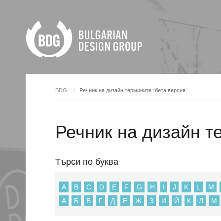
BDG
Речник на дизайн термините *бета версия
Речник на дизайн т
Търси по буква
A
B
C
D
E
F
G
H
I
J
K
L
M
А
Б
В
Г
Д
Е
Ж
З
И
Й
К
Л
М