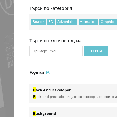
Търси по категория
Всички
3D
Advertising
Animation
Graphic d
Търси по ключова дума
Буква
B
B
ack-End Developer
B
ack-end разработчиците са експертите, които изграждат и поддържат механизмите, които обработват данни
B
ackground