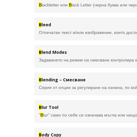
B
lackletter или
B
lack Letter (черна буква или черно писмо), известен също като готически скрипт или текстура, е скрипт
B
leed
Отпечатан текст и/или изображение, които дости
B
lend Modes
B
lending – Смесване
B
lur Tool
"
B
lur" само по себе си означава мъгла или нещо което е замъглено и размазано, също така с
B
ody Copy