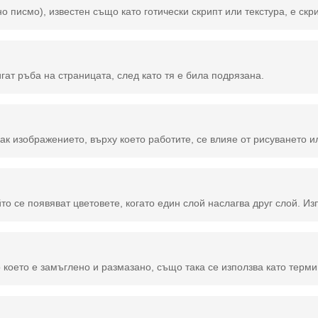
, използван в цяла Западна Европа от около 1150 г. до 17-ти век. Тя продължава да се използва в датския език до 1875 г. също и в немския език до 20 век. Fraktur е забележителен скрипт от този вид и понякога цялат
гат ръба на страницата, след като тя е била подрязана.
е използва като термин в софтуерите за фото манипулация и обработка като Photoshop и др. Всеки ход, направен с помощта на инстр