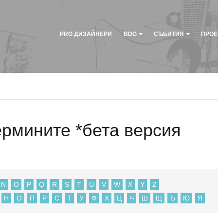
PRO ДИЗАЙНЕРИ
BDG
СЪБИТИЯ
ПРОЕ
ермините *бета версия
N
O
P
Q
R
S
T
U
V
W
X
Y
Z
Н
О
П
Р
С
Т
У
Ф
Х
Ц
Ч
Ш
Щ
Ъ
Ю
Я