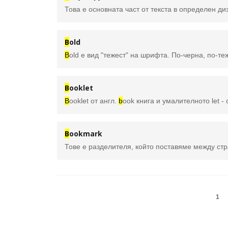
B
old
B
old е вид "тежест" на шрифта. По-черна, по-тежка и одебелена разновидност на шрифта, в сравнение с тежеста на шрифтовете от семейството "Роман". Използва се з
B
ooklet
B
ooklet от англ.
b
ook книга и умалителното let - 
B
ookmark
1