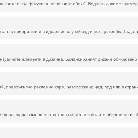
ълно рекламно каре, разположено над, под или в страни на основното съдържание на уебстрани
и на изображението, създавайки леко повдигната текстура като шарено или износено кадифе. Параметрите му са детайлност, гладкост и посока на светлин