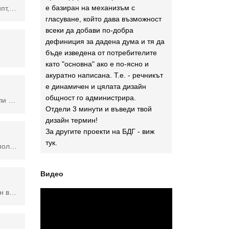
е базиран на механизъм с
а група "
гласуване, който дава възможност
всеки да добави по-добра
дефиниция за дадена дума и тя да
бъде изведена от потребителите
като "основна" ако е по-ясно и
акуратно написана. Т.е. - речникът
е динамичен и цялата дизайн
общност го администрира.
Задаването на режим на смесване контролира как изображението, върху което работите, се влияе от рисуването или инструмента за редактиране. Основният цвят е цветът в оригиналното изображение. Цветът, който искате да приложите към вашето изображение, е цветът на смесване.
Отдели 3 минути и въведи твой
дизайн термин!
За другите проекти на БДГ - виж
тук
.
Серия от опции за регулиране на начина, по който се появяват цветовете, когато един слой наслагва друг слой. Използва се във Фотошоп.
Видео
умента