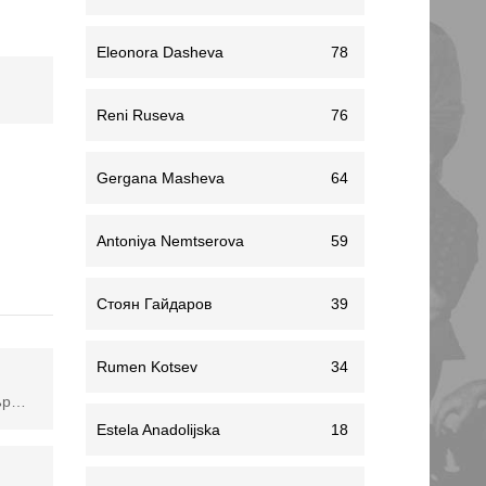
Eleonora Dasheva
78
Reni Ruseva
76
Gergana Masheva
64
Antoniya Nemtserova
59
Стоян Гайдаров
39
Rumen Kotsev
34
ите.
Estela Anadolijska
18