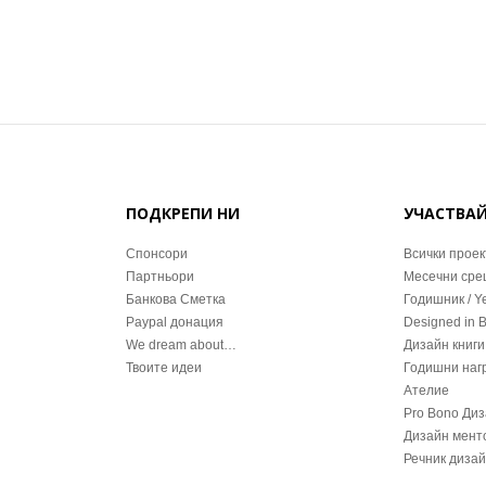
ПОДКРЕПИ НИ
УЧАСТВА
Спонсори
Всички проек
Партньори
Месечни ср
Банкова Сметка
Годишник / Y
Paypal донация
Designed in 
We dream about…
Дизайн книги
Твоите идеи
Годишни наг
Ателие
Pro Bono Ди
Дизайн мент
Речник диза