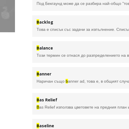
B
acklog
B
alance
B
anner
Наричан също
b
anner ad, това е, в общият случай, правоъг
B
as Relief
B
as Relief използва цветовете на предния план и фона, за да замени съответно тъмните и светлите област
B
aseline