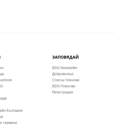
Й
ЗАПОВЯДАЙ
ти
BDG Newsletter
ещи
Доброволец!
earbook
Списък Членове
BG
BDG Плюсове
Регистрация
ради
зайн България
ор
йн термини