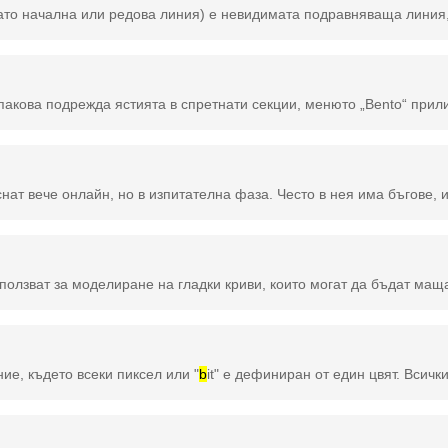
е, където всеки пиксел или "
b
it" е дефиниран от един цвят. Всички битове, комбинирани заедно, са подредени, за да съставят по-голямото изображение. Частта "map" на името препраща към размерите на изображението и инструкциите за това как са подреде