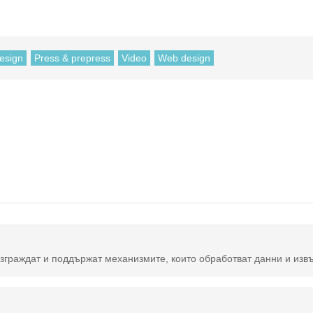
esign
Press & prepress
Video
Web design
 и извършват действия на уебсайтове. Те участват в съхранението на данни, сигурността и други функции от страна на сървъра, които не можете да вид