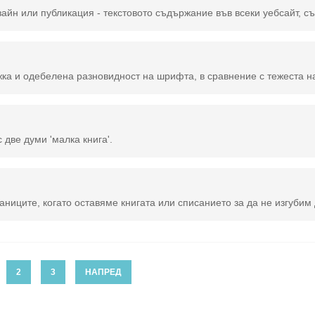
а заглавията и когато трябва да се даде важност на текста. Първият Болд шрифт е бил създаден около. 1800 г. в Лондон от Робърт Торн (1754-1820) като единствено се ползвал за плакати и заглавия. Болд шрифтове се ползват от края 
с две думи 'малка книга'.
2
3
НАПРЕД