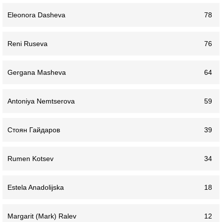
Eleonora Dasheva
78
Reni Ruseva
76
Gergana Masheva
64
Antoniya Nemtserova
59
Стоян Гайдаров
39
Rumen Kotsev
34
Estela Anadolijska
18
Margarit (Mark) Ralev
12