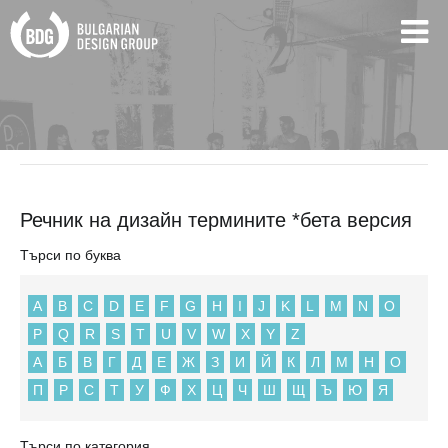
BDG
Речник на дизайн термините *бета версия
Речник на дизайн термините *бета версия
Търси по буква
A
B
C
D
E
F
G
H
I
J
K
L
M
N
O
P
Q
R
S
T
U
V
W
X
Y
Z
А
Б
В
Г
Д
Е
Ж
З
И
Й
К
Л
М
Н
О
П
Р
С
Т
У
Ф
Х
Ц
Ч
Ш
Щ
Ъ
Ю
Я
Търси по категория