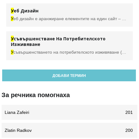
У
еб Дизайн
У
еб дизайн е аранжиране елементите на един сайт – хипертекст (линкове), компютърна графика, компютърна анимация, зв
У
съвършенстване На Потребителското
Изживяване
У
съвършенстването на потребителското изживяване (UX, UXD) е цялостен процес по подобряване на
ДОБАВИ ТЕРМИН
За речника помогнаха
Liana Zafeiri
201
Zlatin Radkov
200