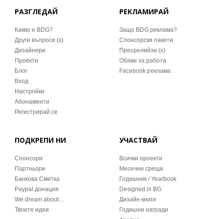
РАЗГЛЕДАЙ
РЕКЛАМИРАЙ
Какво е BDG?
Защо BDG реклама?
Други въпроси (x)
Спонсорски пакети
Дизайнери
Пресрелийзи (x)
Проекти
Обяви за работа
Блог
Facebook реклама
Вход
Настройки
Абонаменти
Регистрирай се
ПОДКРЕПИ НИ
УЧАСТВАЙ
Спонсори
Всички проекти
Партньори
Месечни срещи
Банкова Сметка
Годишник / Yearbook
Paypal донация
Designed in BG
We dream about…
Дизайн книги
Твоите идеи
Годишни награди