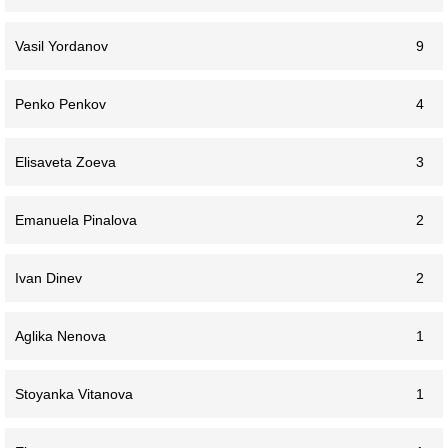
Vasil Yordanov
9
Penko Penkov
4
Elisaveta Zoeva
3
Emanuela Pinalova
2
Ivan Dinev
2
Aglika Nenova
1
Stoyanka Vitanova
1