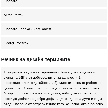
Eleonora
1
Anton Petrov
1
Eleonora Radeva - NoraRadeff
1
Georgi Tsvetkov
1
Речник на дизайн термините
Този речник на дизайн термините (glossary) e създаден от
екипа на БДГ и от доброволците, за да улесни 1)
професионалните дизайнери и 2) клиентите, които работят с
дизайнери. Речникът не претендира за изчерпателност, но е
базиран на механизъм с гласуване, който дава възможност
всеки да добави по-добра дефиниция за дадена дума и тя да
бъде изведена от потребителите като "основна" ако е по-ясно