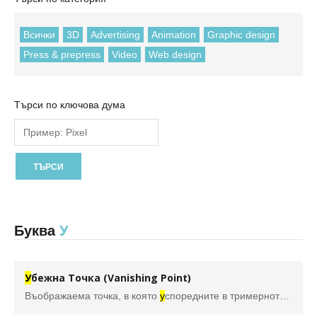
Всички
3D
Advertising
Animation
Graphic design
Press & prepress
Video
Web design
Търси по ключова дума
Буква
У
У
бежна Точка (Vanishing Point)
Въображаема точка, в която
у
споредните в тримерното пространство линии се сливат при тяхното дв