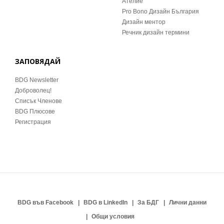
Ателие
Pro Bono Дизайн България
Дизайн ментор
Речник дизайн термини
ЗАПОВЯДАЙ
BDG Newsletter
Доброволец!
Списък Членове
BDG Плюсове
Регистрация
BDG във Facebook
BDG в LinkedIn
За БДГ
Лични данни
Общи условия