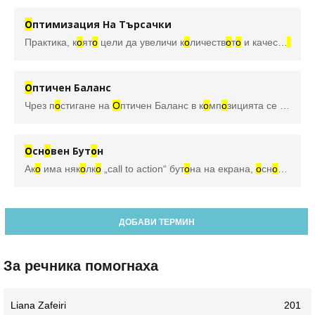
О
птимизация На Търсачки
Практика, к
о
ят
о
цели да увеличи к
о
личеств
о
т
о
и качеств
о
т
о
на
О
птичен Баланс
Чрез п
о
стигане на
О
птичен Баланс в к
о
мп
о
зицията се стремим да задържим вниманиет
О
сн
о
вен Бут
о
н
Ак
о
има няк
о
лк
о
„call to action“ бут
о
на на екрана,
о
сн
о
вният б
ДОБАВИ ТЕРМИН
За речника помогнаха
Liana Zafeiri
201