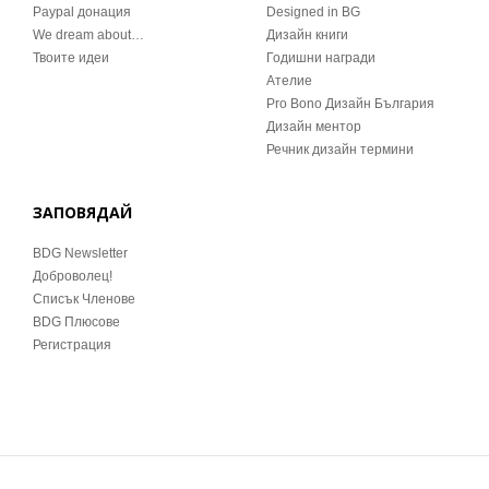
Paypal донация
Designed in BG
We dream about…
Дизайн книги
Твоите идеи
Годишни награди
Ателие
Pro Bono Дизайн България
Дизайн ментор
Речник дизайн термини
ЗАПОВЯДАЙ
BDG Newsletter
Доброволец!
Списък Членове
BDG Плюсове
Регистрация