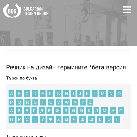
BDG
Речник на дизайн термините *бета версия
Речник на дизайн термините *бета версия
Търси по буква
A
B
C
D
E
F
G
H
I
J
K
L
M
N
O
P
Q
R
S
T
U
V
W
X
Y
Z
А
Б
В
Г
Д
Е
Ж
З
И
Й
К
Л
М
Н
О
П
Р
С
Т
У
Ф
Х
Ц
Ч
Ш
Щ
Ъ
Ю
Я
Търси по категория