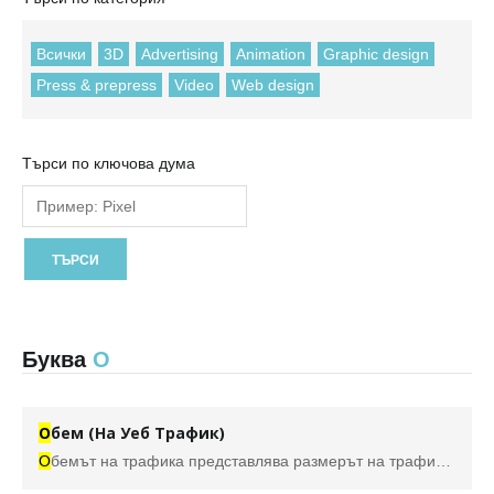
Всички
3D
Advertising
Animation
Graphic design
Press & prepress
Video
Web design
Търси по ключова дума
Буква
О
О
бем (На Уеб Трафик)
О
бемът на трафика представлява размерът на трафикa (п
о
д