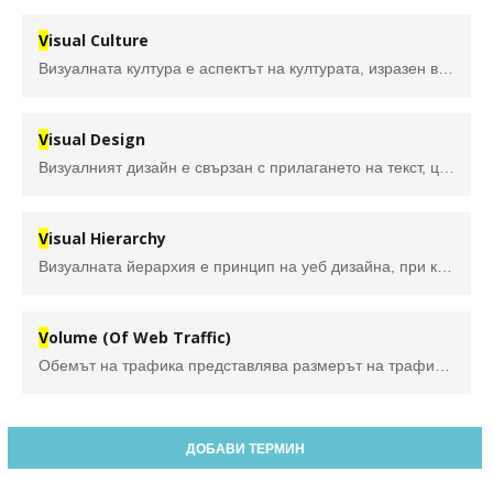
V
isual Culture
Визуалната култура е аспектът на културата, изразен във визуални образи. Много академични области изучават този предмет, включително културни изследвания, история на изкуството, критична теория, философия, медийни изследвания, глухи изследвания и антропология.
V
isual Design
Визуалният дизайн е свързан с прилагането на текст, цветове и изображения по начин, който подобрява дизайна или взаимодействието. Като област, той „надгражда“ дизайна на потребителския интерфейс (UI). Визуалният дизайн взема предвид естетиката на при създаването на приложение или уебсайт. Има голямо припокриване между визуалния дизайн и дизайна на потребителския интерфейс, но едно общо разграничение е, че визуалните дизайнери вземат предвид цялостната визуална марка и идентичност, вместо да се фокусират върху отделни дизайни.
V
isual Hierarchy
Визуалната йерархия е принцип на уеб дизайна, при който елементите са подредени така, че да показват реда на тяхната важност. Чрез структурирането на визуални атрибути, като икони на менюта, потребителите могат лесно да разберат информацията и да не се изгубят, опитвайки се да знаят къде да търсят на дадена страница. Резултатите са подобрено потребителско изживяване. Освен това стратегическото и логично оформление на елементите на сайта влияе върху възприятията на потребителите и ги насочва към желаните действия.
V
olume (Of Web Traffic)
Обемът на трафика представлява размерът на трафикa (под формата на импресии или посещения на уебстраница) на даден уебсайт за определен период от време.
ДОБАВИ ТЕРМИН