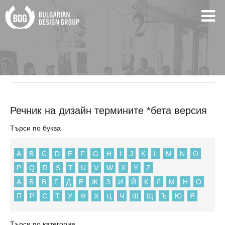
BDG
Речник на дизайн термините *бета версия
Речник на дизайн термините *бета версия
Търси по буква
A
B
C
D
E
F
G
H
I
J
K
L
M
N
O
P
Q
R
S
T
U
V
W
X
Y
Z
А
Б
В
Г
Д
Е
Ж
З
И
Й
К
Л
М
Н
О
П
Р
С
Т
У
Ф
Х
Ц
Ч
Ш
Щ
Ъ
Ю
Я
Търси по категория