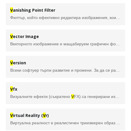
V
anishing Point Filter
Филтър, който ефективно редактира изображения, които имат перспективни равнини (правоъгълни повърхности, които изглежда стават по-малки, когато се приближават до хоризонта). Използва се във Фотошоп.
V
ector Image
Векторното изображение е мащабируем графичен формат. За разлика от растерните изображения, той не разчита на мрежа от пиксели, за да формира графиката, което облекчава проблемите с пикселизацията, когато изображението се преоразмерява.
V
ersion
Всеки софтуер търпи развитие и промени. За да се различават промените по софтуера, се обозначават с версии. Като основната информация, която се предава е за това коя версия е по-нова. Освен откъм хронологична гледна точка, версиите дават възможност да се проследи добавянето на нови функционалност, както и изчистването на бъгове.
V
fx
Визуалните ефекти (съкратено
V
FX) са генерирани извън филма изображения, с цел да се създаде среда, която изглежда реалистична, но би била опасна, скъпа, непрактична за заснемане с камера или дори несъществуваща в реалния живот. Едни от най-иновативните технологии за визуални ефекти са въведени от Джейс Камерън (филмите Аватар и Титаник), но като цяло софтуерите за анимация и композиране са все по-достъпни и за независимото кино.
V
irtual Reality (
V
r)
Виртуална реалност е реалистичен триизмерен образ или изкуствена среда, в която преживяването изглежда толкова реално, че потребителя я възприема и дори взаимодейства с нея, сякаш е в реалния свят.