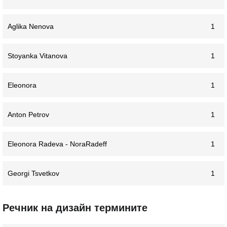
Aglika Nenova
1
Stoyanka Vitanova
1
Eleonora
1
Anton Petrov
1
Eleonora Radeva - NoraRadeff
1
Georgi Tsvetkov
1
Речник на дизайн термините