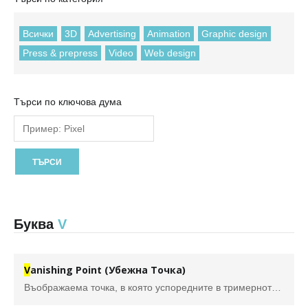
Всички
3D
Advertising
Animation
Graphic design
Press & prepress
Video
Web design
Търси по ключова дума
Буква
V
V
anishing Point (Убежна Точка)
Въображаема точка, в която успоредните в тримерното пространство линии се сливат при тяхното двумерно изобразяване. При чертаене на линейна перспективата могат да се използват геометрични построения с нула, една, две, три, четири и дори повече убежни точки.