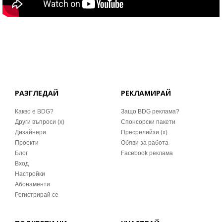
РАЗГЛЕДАЙ
РЕКЛАМИРАЙ
Какво е BDG?
Защо BDG реклама?
Други въпроси (x)
Спонсорски пакети
Дизайнери
Пресрелийзи (x)
Проекти
Обяви за работа
Блог
Facebook реклама
Вход
Настройки
Абонаменти
Регистрирай се