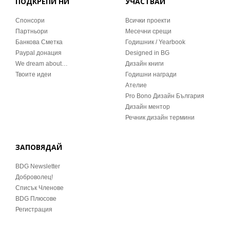
ПОДКРЕПИ НИ
УЧАСТВАЙ
Спонсори
Всички проекти
Партньори
Месечни срещи
Банкова Сметка
Годишник / Yearbook
Paypal донация
Designed in BG
We dream about…
Дизайн книги
Твоите идеи
Годишни награди
Ателие
Pro Bono Дизайн България
Дизайн ментор
Речник дизайн термини
ЗАПОВЯДАЙ
BDG Newsletter
Доброволец!
Списък Членове
BDG Плюсове
Регистрация