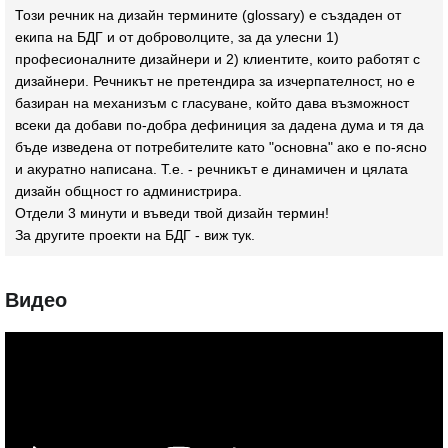
Този речник на дизайн термините (glossary) e създаден от
екипа на БДГ и от доброволците, за да улесни 1)
професионалните дизайнери и 2) клиентите, които работят с
дизайнери. Речникът не претендира за изчерпателност, но е
базиран на механизъм с гласуване, който дава възможност
всеки да добави по-добра дефиниция за дадена дума и тя да
бъде изведена от потребителите като "основна" ако е по-ясно
и акуратно написана. Т.е. - речникът е динамичен и цялата
дизайн общност го администрира.
Отдели 3 минути и въведи твой дизайн термин!
За другите проекти на БДГ - виж
тук
.
Видео