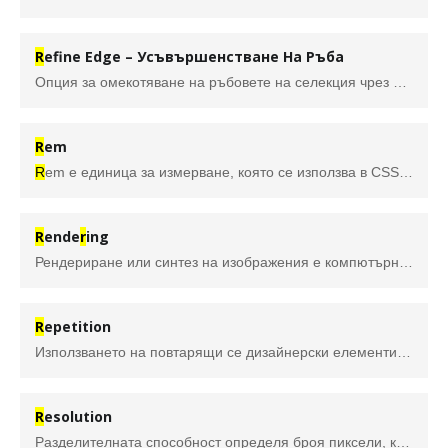
R
efine Edge – Усъвършенстване На Ръба
Опция за омекотяване на ръбовете на селекция чрез регулиране на опции като гладки, перови и обеззаразяващи цветове. Използва се във Фотошоп.
R
em
R
em е единица за измерване, която се използва в CSS за задаване на размери на елементи. Тя се базира на размера на шрифта на основния :
R
ende
r
ing
Рендериране или синтез на изображения е компютърно генериране на образ от 2D или 3D модел. Моделът или сцената могат да съдържат различни компоненти – геометрия, гледна точка (камера), текстури, осветление, сенки и т.н. Тази информация се обработва (калкулира) от рендиращ софтуер, който я трансформира в дигитално изображение.
R
epetition
Използването на повтарящи се дизайнерски елементи, като форми, цветове или шарки, за създаване на усещане за единство, ритъм и визуален интерес.
R
esolution
Разделителната способност определя броя пиксели, които могат да бъдат показани по ширина и по височина на компютърния екран. Към настоящия момент най-разпространената разделителна способност е 1280 x 1024 пиксела. Уеб сайт пригоден за по-висока разделителна способност се вижда и на по-малки без да се скролира, но обратното не е валидно.