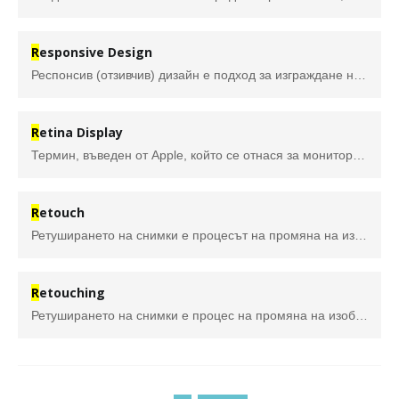
R
esponsive Design
Респонсив (отзивчив) дизайн е подход за изграждане на уеб страници, които променят изгледа на съдържанието в зависимост от устойството, на което потребителя ги разглежда – телефон, таблет, голям монитор и т.н. Изполват се медийни заявки, които детектират размера и ориентацията на медията (устройството) и мащабират текста, изображенията и подредбата в съответстие с размера на екрана.
R
etina Display
Термин, въведен от Apple, който се отнася за мониторни устройства и монитори, които имат толкова висока резолюция и гъстота на пикселите (300 и повече пиксела на инч), че човешкото око е неспособно да разграничи отделния пиксел от нормална за гледане дистанция.
R
etouch
Ретуширането на снимки е процесът на промяна на изображение, за да се подготви за окончателното представяне. По-конкретно, думата „ретуширане“ се отнася до всеки процес, използван за физическа промяна на изображението. Във фотографията ретуширането е за премахване на определени дефекти от изображението. То означава промяна и манипулиране на снимката извън контрола и възможностите на фотографа в камерата.
R
etouching
Ретуширането на снимки е процес на промяна на изображение, за да се подготви за окончателно представяне. … Обикновено завършено след глобализирани корекции (като корекция на цветовете), ретуширането е полиране на изображение.