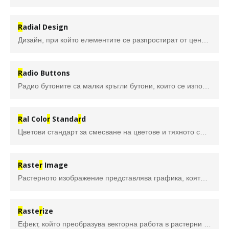
R
adial Design
Дизайн, при който елементите се разпростират от централна фокусна точка в посока навън към външните граници на документ/поле.
R
adio Buttons
Радио бутоните са малки кръгли бутони, които се използват, за да позволят на потребителя да избира по един елемент всеки път. Те могат да бъдат объркани с квадратчета за отметка, които позволяват на потребителите да кликват върху няколко елемента наведнъж.
R
al Colo
r
Standa
r
d
Цветови стандарт за смесване на цветове и тяхното съгласуване. Създаден е в Германия в института "
R
aste
r
Image
Растерното изображение представлява графика, която се състои от мрежа от пиксели, като всеки пиксел има стойности за цвят, нюанс, наситеност и прозрачност. За разлика от векторните изображения, тези графики не се мащабират добре и променят качеството си - изображенията се „пикселизират“.
R
aste
r
ize
Ефект, който преобразува векторна работа в растерни изображения. Често се използва за подготовка на произведения на изкуството за импортиране в друга програма. Използва се в Илюстратор.