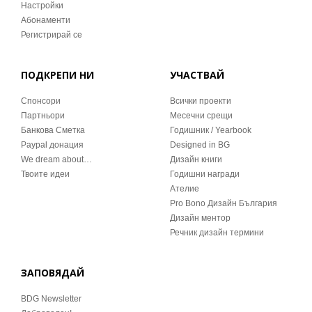
Настройки
Абонаменти
Регистрирай се
ПОДКРЕПИ НИ
УЧАСТВАЙ
Спонсори
Всички проекти
Партньори
Месечни срещи
Банкова Сметка
Годишник / Yearbook
Paypal донация
Designed in BG
We dream about…
Дизайн книги
Твоите идеи
Годишни награди
Ателие
Pro Bono Дизайн България
Дизайн ментор
Речник дизайн термини
ЗАПОВЯДАЙ
BDG Newsletter