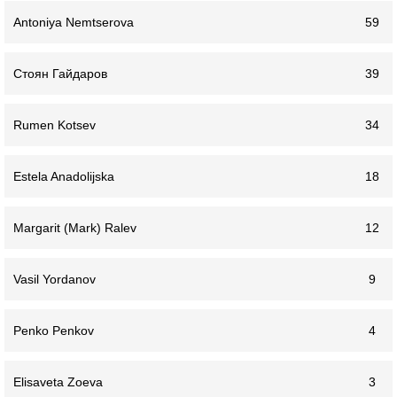
Antoniya Nemtserova
59
Стоян Гайдаров
39
Rumen Kotsev
34
Estela Anadolijska
18
Margarit (Mark) Ralev
12
Vasil Yordanov
9
Penko Penkov
4
Elisaveta Zoeva
3