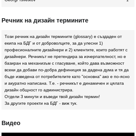
Речник на дизайн термините
Този речник на дизайн термините (glossary) e създаден от
екипа на БДГ и от доброволците, за да улесни 1)
професионалните дизайнери и 2) клиентите, които работят с
дизайнери. Речникът не претендира за изчерпателност, но е
базиран на механизъм с гласуване, който дава възможност
всеки да добави по-добра дефиниция за дадена дума и тя да
бъде изведена от потребителите като "основна" ако е по-ясно
и акуратно написана. Т.е. - речникът е динамичен и цялата
дизайн общност го администрира.
Отдели 3 минути и въведи твой дизайн термин!
За другите проекти на БДГ - виж
тук
.
Видео