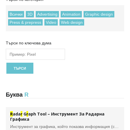
Всички
3D
Advertising
Animation
Graphic design
Press & prepress
Video
Web design
Търси по ключова дума
Буква
R
R
ada
r
G
r
aph Tool – Инструмент За Радарна
Графика
Инструмент за графика, който показва информация (сравнявайки набори от стойности в дадени точки) в кръгъл формат, известен също като уеб графика. Да не се бърка с кръгова графика. Използва се в Илюстратор.