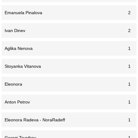
Emanuela Pinalova
2
Ivan Dinev
2
Aglika Nenova
1
Stoyanka Vitanova
1
Eleonora
1
Anton Petrov
1
Eleonora Radeva - NoraRadeff
1
Georgi Tsvetkov
1