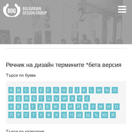
BDG
Речник на дизайн термините *бета версия
Речник на дизайн термините *бета версия
Търси по буква
A
B
C
D
E
F
G
H
I
J
K
L
M
N
O
P
Q
R
S
T
U
V
W
X
Y
Z
А
Б
В
Г
Д
Е
Ж
З
И
Й
К
Л
М
Н
О
П
Р
С
Т
У
Ф
Х
Ц
Ч
Ш
Щ
Ъ
Ю
Я
Търси по категория