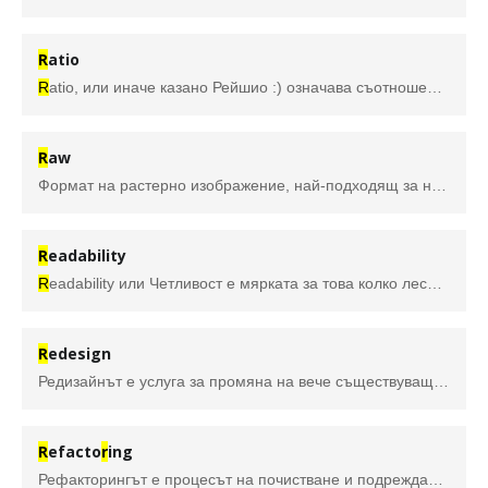
R
atio
R
atio, или иначе казано Рейшио :) означава съотношени, отношени, пропорция. Среща се в дизайна като Aspect
R
aw
Формат на растерно изображение, най-подходящ за необработени данни от цифрови камери.
R
eadability
R
eadability или Четливост е мярката за това колко лесно е да се разграничи една буква от следващата. Чистотата има много общо с избора ви на шрифт и начина, по който го използвате, т.е. по-простите серифни или санс серифни шрифтове обикновено са по-добри за по-малки "Боди Копита" (основно съдържание).
R
edesign
Редизайнът е услуга за промяна на вече съществуващ уеб Редизайнът се налага ако старият сайт има нужда от освежаване или добавяне на нови функции.
R
efacto
r
ing
Рефакторингът е процесът на почистване и подреждане на кода, без да се засяга функционалността, като по същество се повишава качеството му. Това не се прави наведнъж, а по-скоро на малки, постепенни стъпки.